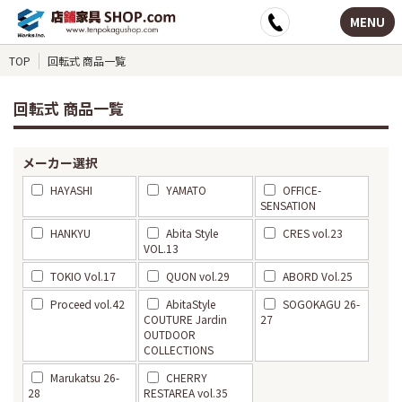
MENU
TOP
回転式 商品一覧
回転式 商品一覧
メーカー選択
HAYASHI
YAMATO
OFFICE-
SENSATION
HANKYU
Abita Style
CRES vol.23
VOL.13
TOKIO Vol.17
QUON vol.29
ABORD Vol.25
Proceed vol.42
AbitaStyle
SOGOKAGU 26-
COUTURE Jardin
27
OUTDOOR
COLLECTIONS
Marukatsu 26-
CHERRY
28
RESTAREA vol.35