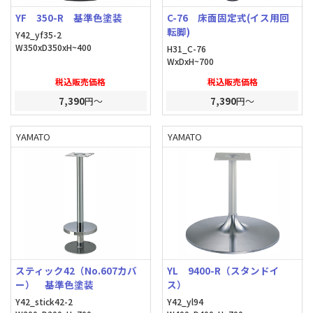
YF 350-R 基準色塗装
C-76 床面固定式(イス用回
転脚)
Y42_yf35-2
W350xD350xH~400
H31_C-76
WxDxH~700
税込販売価格
税込販売価格
7,390
円～
7,390
円～
YAMATO
YAMATO
スティック42（No.607カバ
YL 9400-R（スタンドイ
ー） 基準色塗装
ス）
Y42_stick42-2
Y42_yl94