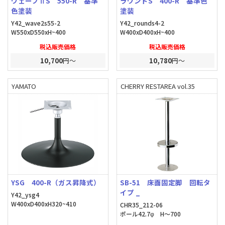
ウェーブⅡS 550-R 基準
ラウンドS 400-R 基準色
色塗装
塗装
Y42_wave2s55-2
Y42_rounds4-2
W550xD550xH~400
W400xD400xH~400
税込販売価格
税込販売価格
10,700
円～
10,780
円～
YAMATO
CHERRY RESTAREA vol.35
YSG 400-R（ガス昇降式）
SB-51 床面固定脚 回転タ
イプ _
Y42_ysg4
W400xD400xH320~410
CHR35_212-06
ポール42.7φ H～700