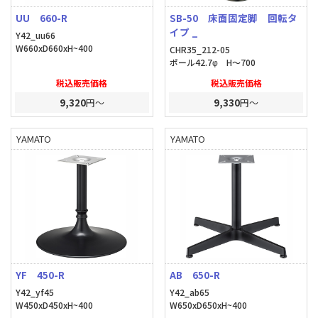
UU 660-R
SB-50 床面固定脚 回転タ
イプ _
Y42_uu66
W660xD660xH~400
CHR35_212-05
ポール42.7φ H～700
税込販売価格
税込販売価格
9,320
円～
9,330
円～
YAMATO
YAMATO
YF 450-R
AB 650-R
Y42_yf45
Y42_ab65
W450xD450xH~400
W650xD650xH~400