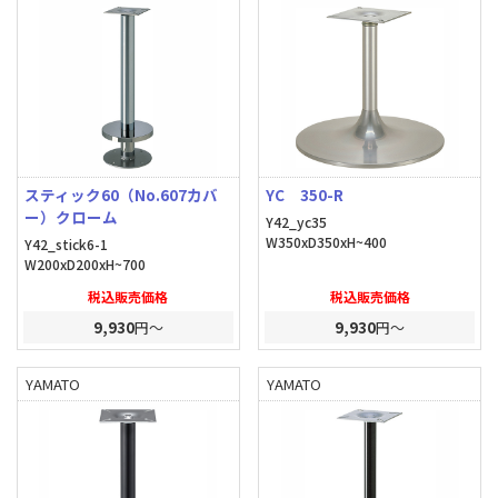
スティック60（No.607カバ
YC 350-R
ー）クローム
Y42_yc35
W350xD350xH~400
Y42_stick6-1
W200xD200xH~700
税込販売価格
税込販売価格
9,930
円～
9,930
円～
YAMATO
YAMATO