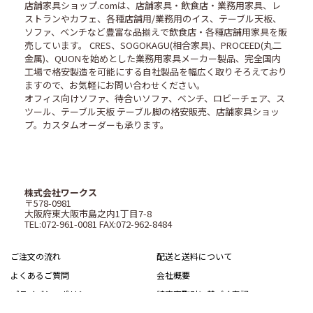
店舗家具ショップ.comは、店舗家具・飲食店・業務用家具、レ
ストランやカフェ、各種店舗用/業務用のイス、テーブル天板、
ソファ、ベンチなど豊富な品揃えで飲食店・各種店舗用家具を販
売しています。 CRES、SOGOKAGU(相合家具)、PROCEED(丸二
金属)、QUONを始めとした業務用家具メーカー製品、完全国内
工場で格安製造を可能にする自社製品を幅広く取りそろえており
ますので、お気軽にお問い合わせください。
オフィス向けソファ、待合いソファ、ベンチ、ロビーチェア、ス
ツール、テーブル天板 テーブル脚の格安販売、店舗家具ショッ
プ。カスタムオーダーも承ります。
株式会社ワークス
〒578-0981
大阪府東大阪市島之内1丁目7-8
TEL:072-961-0081 FAX:072-962-8484
ご注文の流れ
配送と送料について
よくあるご質問
会社概要
プライバシーポリシー
特定商取引に基づく表記
サイトマップ