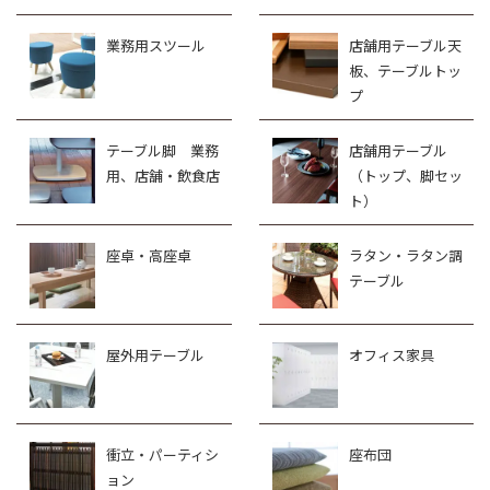
業務用スツール
店舗用テーブル天
板、テーブルトッ
プ
テーブル脚 業務
店舗用テーブル
用、店舗・飲食店
（トップ、脚セッ
ト）
座卓・高座卓
ラタン・ラタン調
テーブル
屋外用テーブル
オフィス家具
衝立・パーティシ
座布団
ョン