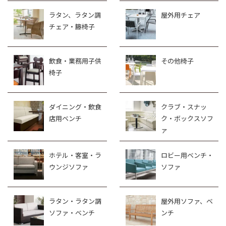
ラタン、ラタン調
屋外用チェア
チェア・籐椅子
飲食・業務用子供
その他椅子
椅子
ダイニング・飲食
クラブ・スナッ
店用ベンチ
ク・ボックスソフ
ァ
ホテル・客室・ラ
ロビー用ベンチ・
ウンジソファ
ソファ
ラタン・ラタン調
屋外用ソファ、ベ
ソファ・ベンチ
ンチ