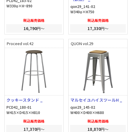
PCD42_183-02
W330φ×H~890
qon29_141-02
W340φ×H750
税込販売価格
税込販売価格
16,790
円～
17,330
円～
Proceed vol.42
QUON vol.29
クッキースタンド _
マルセイユハイスツールH _
PCD42_180-01
qon29_145-02
W415×D415×H810
W400×D400×H680
税込販売価格
税込販売価格
17,370
円～
18,870
円～