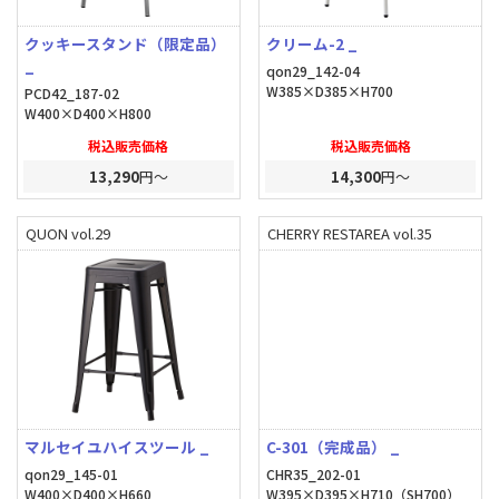
クッキースタンド（限定品）
クリーム-2 _
_
qon29_142-04
W385×D385×H700
PCD42_187-02
W400×D400×H800
税込販売価格
税込販売価格
13,290
円～
14,300
円～
QUON vol.29
CHERRY RESTAREA vol.35
マルセイユハイスツール _
C-301（完成品） _
qon29_145-01
CHR35_202-01
W400×D400×H660
W395×D395×H710（SH700）