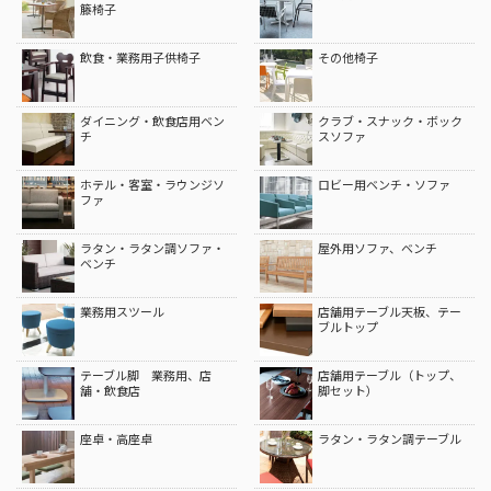
籐椅子
飲食・業務用子供椅子
その他椅子
ダイニング・飲食店用ベン
クラブ・スナック・ボック
チ
スソファ
ホテル・客室・ラウンジソ
ロビー用ベンチ・ソファ
ファ
ラタン・ラタン調ソファ・
屋外用ソファ、ベンチ
ベンチ
業務用スツール
店舗用テーブル天板、テー
ブルトップ
テーブル脚 業務用、店
店舗用テーブル（トップ、
舗・飲食店
脚セット）
座卓・高座卓
ラタン・ラタン調テーブル