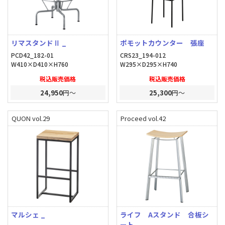
リマスタンドⅡ _
ポモットカウンター 張座
PCD42_182-01
CRS23_194-012
W410×D410×H760
W295×D295×H740
税込販売価格
税込販売価格
24,950
円～
25,300
円～
QUON vol.29
Proceed vol.42
マルシェ _
ライフ Aスタンド 合板シ
ート _