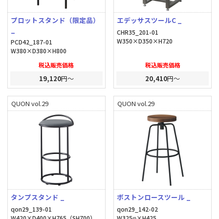
プロットスタンド（限定品）
エデッサスツールC _
_
CHR35_201-01
W350×D350×H720
PCD42_187-01
W380×D380×H800
税込販売価格
税込販売価格
19,120
円～
20,410
円～
QUON vol.29
QUON vol.29
タンプスタンド _
ボストンロースツール _
qon29_139-01
qon29_142-02
W420×D400×H765（SH700）
W325φ×H425