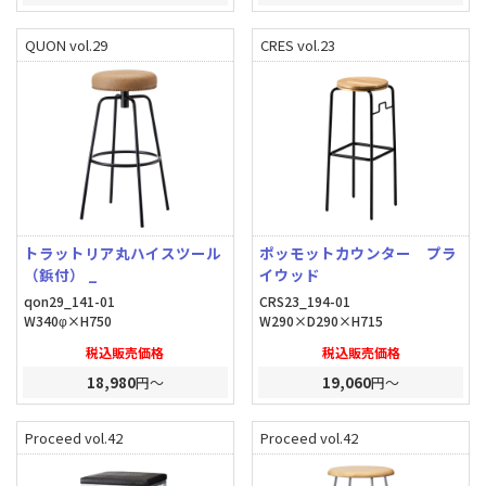
QUON vol.29
CRES vol.23
トラットリア丸ハイスツール
ポッモットカウンター プラ
（鋲付） _
イウッド
qon29_141-01
CRS23_194-01
W340φ×H750
W290×D290×H715
税込販売価格
税込販売価格
18,980
円～
19,060
円～
Proceed vol.42
Proceed vol.42