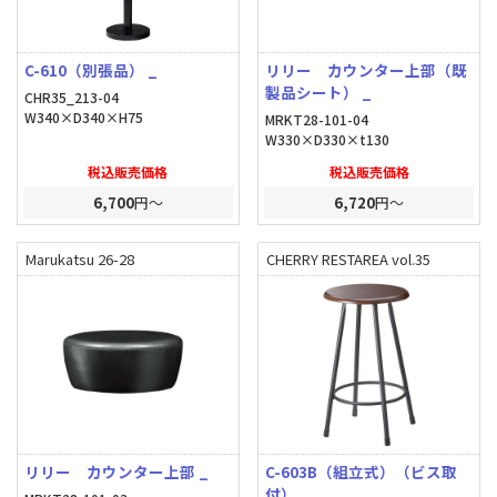
C-610（別張品） _
リリー カウンター上部（既
製品シート） _
CHR35_213-04
W340×D340×H75
MRKT28-101-04
W330×D330×t130
税込販売価格
税込販売価格
6,700
円～
6,720
円～
Marukatsu 26-28
CHERRY RESTAREA vol.35
リリー カウンター上部 _
C-603B（組立式）（ビス取
付） _