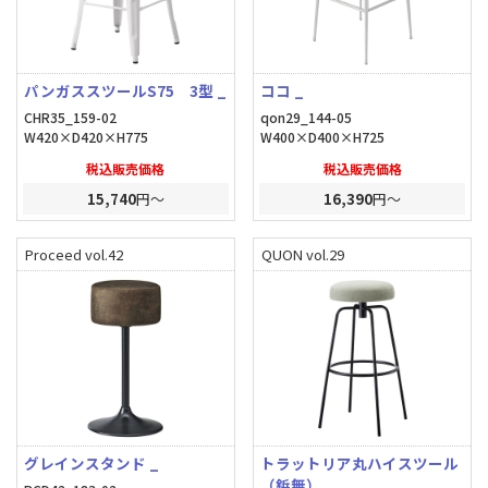
パンガススツールS75 3型 _
ココ _
CHR35_159-02
qon29_144-05
W420×D420×H775
W400×D400×H725
税込販売価格
税込販売価格
15,740
円～
16,390
円～
Proceed vol.42
QUON vol.29
グレインスタンド _
トラットリア丸ハイスツール
（鋲無） _