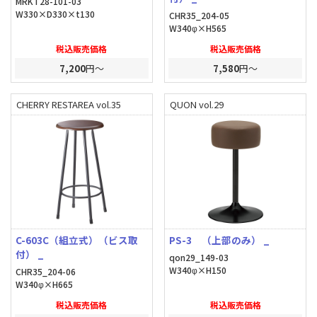
MRKT28-101-03
W330×D330×t130
CHR35_204-05
W340φ×H565
税込販売価格
税込販売価格
7,200
円～
7,580
円～
CHERRY RESTAREA vol.35
QUON vol.29
C-603C（組立式）（ビス取
PS-3 （上部のみ） _
付） _
qon29_149-03
W340φ×H150
CHR35_204-06
W340φ×H665
税込販売価格
税込販売価格