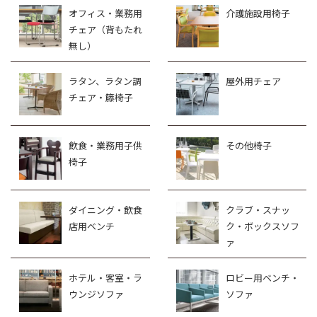
オフィス・業務用
介護施設用椅子
チェア（背もたれ
無し）
ラタン、ラタン調
屋外用チェア
チェア・籐椅子
飲食・業務用子供
その他椅子
椅子
ダイニング・飲食
クラブ・スナッ
店用ベンチ
ク・ボックスソフ
ァ
ホテル・客室・ラ
ロビー用ベンチ・
ウンジソファ
ソファ