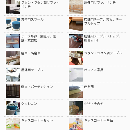
ラタン・ラタン調ソファ・
屋外用ソファ、ベンチ
ベンチ
業務用スツール
店舗用テーブル天板、テー
ブルトップ
テーブル脚 業務用、店
店舗用テーブル（トップ、
舗・飲食店
脚セット）
座卓・高座卓
ラタン・ラタン調テーブル
屋外用テーブル
オフィス家具
衝立・パーティション
座布団
クッション
小物・その他
キッズコーナーセット
キッズコーナー単品