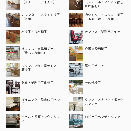
（スチール・アイアン）
（スチール・アイアン背も
たれ無し）
カウンター・スタンド椅子
カウンター・スタンド椅子
（木製）
（木製、背もたれ無し）
座椅子・高座椅子
オフィス・業務用チェア
オフィス・業務用チェア
介護施設用椅子
（背もたれ無し）
ラタン、ラタン調チェア・
屋外用チェア
籐椅子
飲食・業務用子供椅子
その他椅子
ダイニング・飲食店用ベン
クラブ・スナック・ボック
チ
スソファ
ホテル・客室・ラウンジソ
ロビー用ベンチ・ソファ
ファ