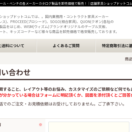
ール・ベンチの各メーカーカタログ製品を卸売価格で販売！｜店舗家具ショップドットコ
ショップドットコムでは、。国内業務用・コントラクト家具メーカー
クレス)、PROCEED(プロシード)、SOGO(相合家具)、QUON(クオン)各社の
製品をはじめ、WISM(ウィズム)ブランドオリジナルのテーブル天板、
ート、キッズコーナーなど様々な商品を卸売価格で格安販売しております。
と送料について
よくあるご質問
特定商取引法に
商
問い合わせ
関すること、レイアウト等のお悩み、カスタマイズのご依頼など何でも
が分かっている場合はフォームに明記頂くか、図面を添付頂くとご回答
話でのご注文・お見積依頼はお受けしておりません。ご了承下さい。
前
※