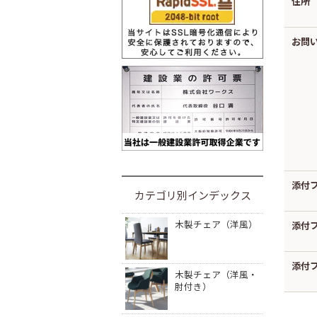
住所
お問
添付
カテゴリ別インデックス
木製チェア（洋風）
添付
添付
木製チェア（洋風・
肘付き）