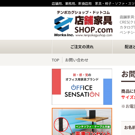
店舗用、業務用、飲食店用 家具・椅子・ソファ・スツ
店舗家具
CRES(
カタログ
ベンチシ
ご注文の流れ
配送
TOP
お問い合わせ
お
商品に
サイズ
※お電
お名