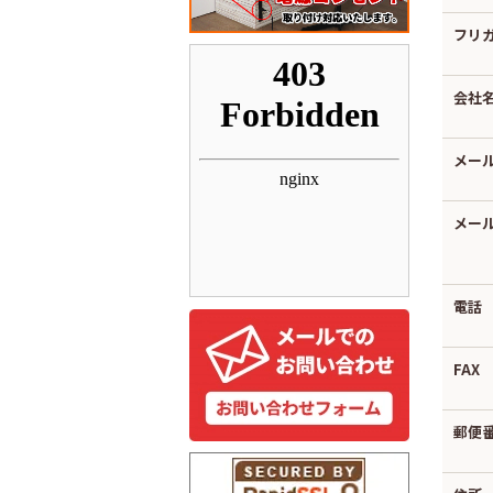
フリ
会社
メー
メー
電話
FAX
郵便