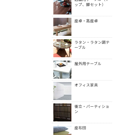
ップ、脚セット）
座卓・高座卓
ラタン・ラタン調テ
ーブル
屋外用テーブル
オフィス家具
衝立・パーティショ
ン
座布団