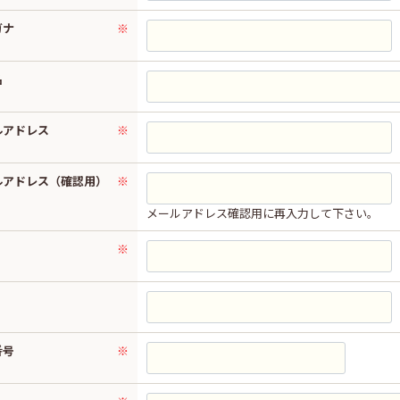
ガナ
※
名
ルアドレス
※
ルアドレス（確認用）
※
メールアドレス確認用に再入力して下さい。
※
番号
※