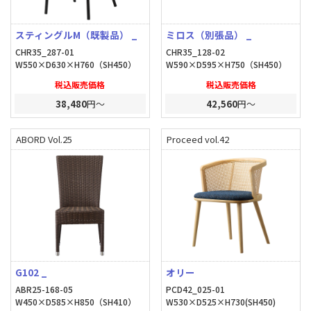
スティングルM（既製品） _
ミロス（別張品） _
CHR35_287-01
CHR35_128-02
W550×D630×H760（SH450）
W590×D595×H750（SH450）
税込販売価格
税込販売価格
38,480
円～
42,560
円～
ABORD Vol.25
Proceed vol.42
G102 _
オリー
ABR25-168-05
PCD42_025-01
W450×D585×H850（SH410）
W530×D525×H730(SH450)