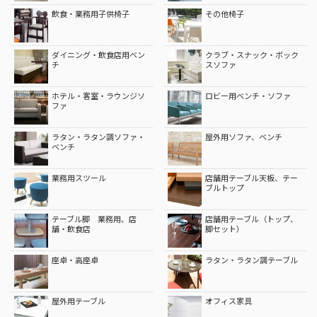
飲食・業務用子供椅子
その他椅子
ダイニング・飲食店用ベン
クラブ・スナック・ボック
チ
スソファ
ホテル・客室・ラウンジソ
ロビー用ベンチ・ソファ
ファ
ラタン・ラタン調ソファ・
屋外用ソファ、ベンチ
ベンチ
業務用スツール
店舗用テーブル天板、テー
ブルトップ
テーブル脚 業務用、店
店舗用テーブル（トップ、
舗・飲食店
脚セット）
座卓・高座卓
ラタン・ラタン調テーブル
屋外用テーブル
オフィス家具