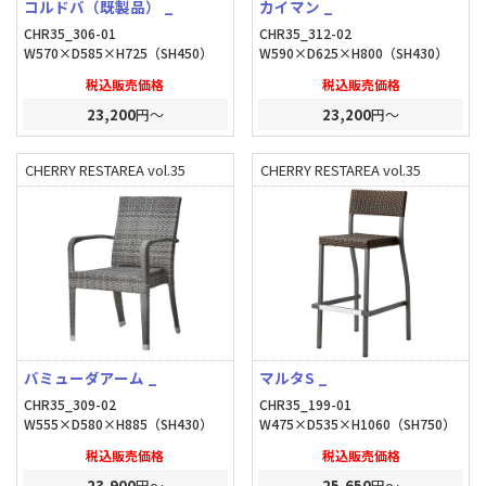
コルドバ（既製品） _
カイマン _
CHR35_306-01
CHR35_312-02
W570×D585×H725（SH450）
W590×D625×H800（SH430）
税込販売価格
税込販売価格
23,200
円～
23,200
円～
CHERRY RESTAREA vol.35
CHERRY RESTAREA vol.35
バミューダアーム _
マルタS _
CHR35_309-02
CHR35_199-01
W555×D580×H885（SH430）
W475×D535×H1060（SH750）
税込販売価格
税込販売価格
23,900
円～
25,650
円～