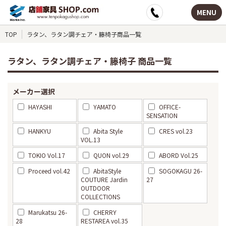
MENU
TOP
ラタン、ラタン調チェア・籐椅子商品一覧
ラタン、ラタン調チェア・籐椅子 商品一覧
メーカー選択
HAYASHI
YAMATO
OFFICE-
SENSATION
HANKYU
Abita Style
CRES vol.23
VOL.13
TOKIO Vol.17
QUON vol.29
ABORD Vol.25
Proceed vol.42
AbitaStyle
SOGOKAGU 26-
COUTURE Jardin
27
OUTDOOR
COLLECTIONS
Marukatsu 26-
CHERRY
28
RESTAREA vol.35