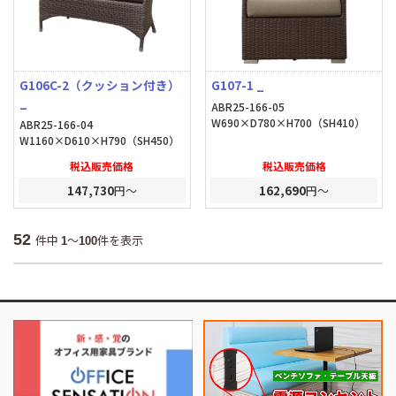
G106C-2（クッション付き）
G107-1 _
_
ABR25-166-05
W690×D780×H700（SH410）
ABR25-166-04
W1160×D610×H790（SH450）
税込販売価格
税込販売価格
147,730
円～
162,690
円～
52
件中
～
件を表示
1
100