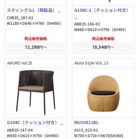
スティングルL（既製品） _
G106C-1（クッション付き）
_
CHR35_287-02
W1180×D640×H760（SH450）
ABR25-166-02
W680×D610×H790（SH450）
税込販売価格
税込販売価格
72,290
円～
78,540
円～
ABORD Vol.25
Abita Style VOL.13
G104C（クッション付き） _
MUS0812BL
ABR25-167-04
AS13_023-02
W650×D615×H750（SH450）
W700×D720×H670(SH380)