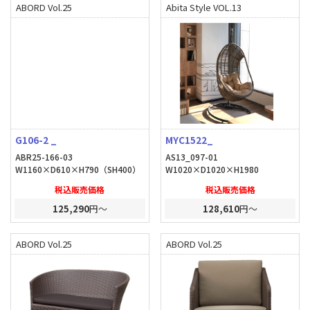
ABORD Vol.25
Abita Style VOL.13
G106-2 _
MYC1522_
ABR25-166-03
AS13_097-01
W1160×D610×H790（SH400）
W1020×D1020×H1980
税込販売価格
税込販売価格
125,290
円～
128,610
円～
ABORD Vol.25
ABORD Vol.25