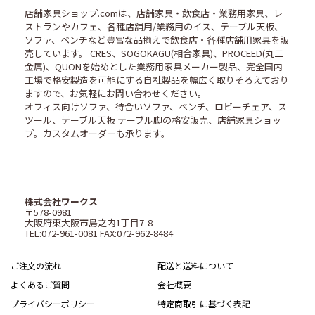
店舗家具ショップ.comは、店舗家具・飲食店・業務用家具、レ
ストランやカフェ、各種店舗用/業務用のイス、テーブル天板、
ソファ、ベンチなど豊富な品揃えで飲食店・各種店舗用家具を販
売しています。 CRES、SOGOKAGU(相合家具)、PROCEED(丸二
金属)、QUONを始めとした業務用家具メーカー製品、完全国内
工場で格安製造を可能にする自社製品を幅広く取りそろえており
ますので、お気軽にお問い合わせください。
オフィス向けソファ、待合いソファ、ベンチ、ロビーチェア、ス
ツール、テーブル天板 テーブル脚の格安販売、店舗家具ショッ
プ。カスタムオーダーも承ります。
株式会社ワークス
〒578-0981
大阪府東大阪市島之内1丁目7-8
TEL:072-961-0081 FAX:072-962-8484
ご注文の流れ
配送と送料について
よくあるご質問
会社概要
プライバシーポリシー
特定商取引に基づく表記