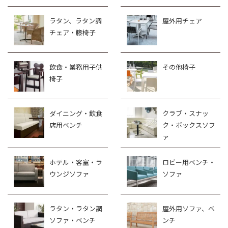
ラタン、ラタン調
屋外用チェア
チェア・籐椅子
飲食・業務用子供
その他椅子
椅子
ダイニング・飲食
クラブ・スナッ
店用ベンチ
ク・ボックスソフ
ァ
ホテル・客室・ラ
ロビー用ベンチ・
ウンジソファ
ソファ
ラタン・ラタン調
屋外用ソファ、ベ
ソファ・ベンチ
ンチ