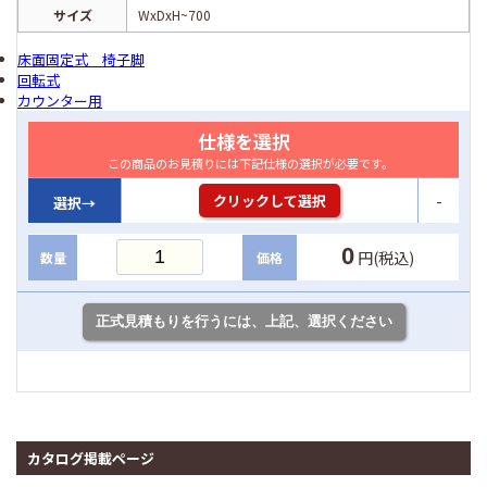
サイズ
WxDxH~700
床面固定式 椅子脚
回転式
カウンター用
仕様を選択
この商品のお見積りには下記仕様の選択が必要です。
-
クリックして選択
選択→
0
円(税込)
数量
価格
カタログ掲載ページ