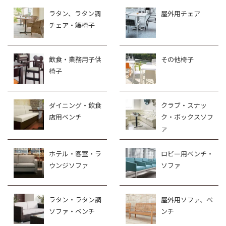
ラタン、ラタン調
屋外用チェア
チェア・籐椅子
飲食・業務用子供
その他椅子
椅子
ダイニング・飲食
クラブ・スナッ
店用ベンチ
ク・ボックスソフ
ァ
ホテル・客室・ラ
ロビー用ベンチ・
ウンジソファ
ソファ
ラタン・ラタン調
屋外用ソファ、ベ
ソファ・ベンチ
ンチ