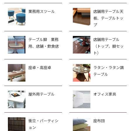
業務用スツール
店舗用テーブル天
板、テーブルトッ
プ
テーブル脚 業務
店舗用テーブル
用、店舗・飲食店
（トップ、脚セッ
ト）
座卓・高座卓
ラタン・ラタン調
テーブル
屋外用テーブル
オフィス家具
衝立・パーティシ
座布団
ョン