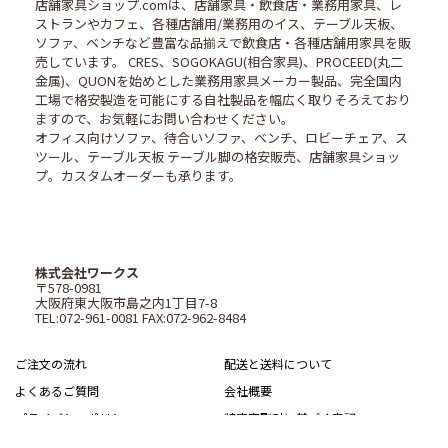
店舗家具ショップ.comは、店舗家具・飲食店・業務用家具、レ
ストランやカフェ、各種店舗用/業務用のイス、テーブル天板、
ソファ、ベンチなど豊富な品揃えで飲食店・各種店舗用家具を販
売しています。 CRES、SOGOKAGU(相合家具)、PROCEED(丸二
金属)、QUONを始めとした業務用家具メーカー製品、完全国内
工場で格安製造を可能にする自社製品を幅広く取りそろえており
ますので、お気軽にお問い合わせください。
オフィス向けソファ、待合いソファ、ベンチ、ロビーチェア、ス
ツール、テーブル天板 テーブル脚の格安販売、店舗家具ショッ
プ。カスタムオーダーも承ります。
株式会社ワークス
〒578-0981
大阪府東大阪市島之内1丁目7-8
TEL:072-961-0081 FAX:072-962-8484
ご注文の流れ
配送と送料について
よくあるご質問
会社概要
プライバシーポリシー
特定商取引に基づく表記
サイトマップ