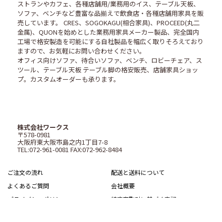
ストランやカフェ、各種店舗用/業務用のイス、テーブル天板、
ソファ、ベンチなど豊富な品揃えで飲食店・各種店舗用家具を販
売しています。 CRES、SOGOKAGU(相合家具)、PROCEED(丸二
金属)、QUONを始めとした業務用家具メーカー製品、完全国内
工場で格安製造を可能にする自社製品を幅広く取りそろえており
ますので、お気軽にお問い合わせください。
オフィス向けソファ、待合いソファ、ベンチ、ロビーチェア、ス
ツール、テーブル天板 テーブル脚の格安販売、店舗家具ショッ
プ。カスタムオーダーも承ります。
株式会社ワークス
〒578-0981
大阪府東大阪市島之内1丁目7-8
TEL:072-961-0081 FAX:072-962-8484
ご注文の流れ
配送と送料について
よくあるご質問
会社概要
プライバシーポリシー
特定商取引に基づく表記
サイトマップ