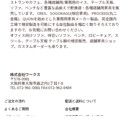
ストランやカフェ、各種店舗用/業務用のイス、テーブル天板、
ソファ、ベンチなど豊富な品揃えで飲食店・各種店舗用家具を販
売しています。 CRES、SOGOKAGU(相合家具)、PROCEED(丸二
金属)、QUONを始めとした業務用家具メーカー製品、完全国内
工場で格安製造を可能にする自社製品を幅広く取りそろえており
ますので、お気軽にお問い合わせください。
オフィス向けソファ、待合いソファ、ベンチ、ロビーチェア、ス
ツール、テーブル天板 テーブル脚の格安販売、店舗家具ショッ
プ。カスタムオーダーも承ります。
株式会社ワークス
〒578-0981
大阪府東大阪市島之内1丁目7-8
TEL:072-961-0081 FAX:072-962-8484
ご注文の流れ
配送と送料について
よくあるご質問
会社概要
プライバシーポリシー
特定商取引に基づく表記
サイトマップ