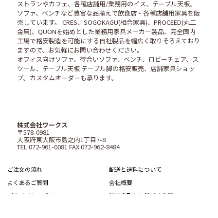
ストランやカフェ、各種店舗用/業務用のイス、テーブル天板、
ソファ、ベンチなど豊富な品揃えで飲食店・各種店舗用家具を販
売しています。 CRES、SOGOKAGU(相合家具)、PROCEED(丸二
金属)、QUONを始めとした業務用家具メーカー製品、完全国内
工場で格安製造を可能にする自社製品を幅広く取りそろえており
ますので、お気軽にお問い合わせください。
オフィス向けソファ、待合いソファ、ベンチ、ロビーチェア、ス
ツール、テーブル天板 テーブル脚の格安販売、店舗家具ショッ
プ。カスタムオーダーも承ります。
株式会社ワークス
〒578-0981
大阪府東大阪市島之内1丁目7-8
TEL:072-961-0081 FAX:072-962-8484
ご注文の流れ
配送と送料について
よくあるご質問
会社概要
プライバシーポリシー
特定商取引に基づく表記
サイトマップ