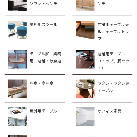
ソファ・ベンチ
ンチ
業務用スツール
店舗用テーブル天
板、テーブルトッ
プ
テーブル脚 業務
店舗用テーブル
用、店舗・飲食店
（トップ、脚セッ
ト）
座卓・高座卓
ラタン・ラタン調
テーブル
屋外用テーブル
オフィス家具