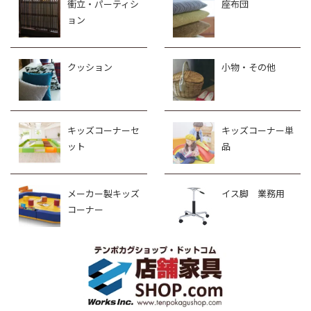
衝立・パーティシ
座布団
ョン
クッション
小物・その他
キッズコーナーセ
キッズコーナー単
ット
品
メーカー製キッズ
イス脚 業務用
コーナー