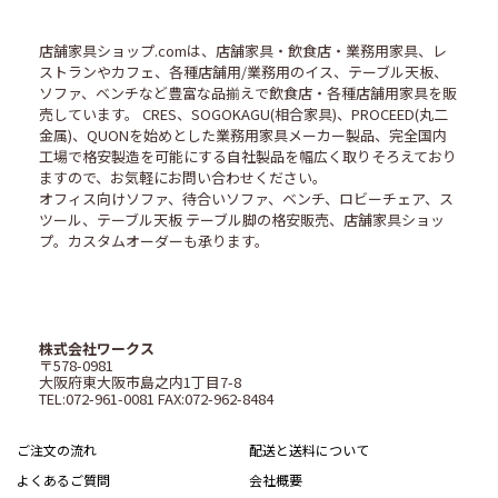
店舗家具ショップ.comは、店舗家具・飲食店・業務用家具、レ
ストランやカフェ、各種店舗用/業務用のイス、テーブル天板、
ソファ、ベンチなど豊富な品揃えで飲食店・各種店舗用家具を販
売しています。 CRES、SOGOKAGU(相合家具)、PROCEED(丸二
金属)、QUONを始めとした業務用家具メーカー製品、完全国内
工場で格安製造を可能にする自社製品を幅広く取りそろえており
ますので、お気軽にお問い合わせください。
オフィス向けソファ、待合いソファ、ベンチ、ロビーチェア、ス
ツール、テーブル天板 テーブル脚の格安販売、店舗家具ショッ
プ。カスタムオーダーも承ります。
株式会社ワークス
〒578-0981
大阪府東大阪市島之内1丁目7-8
TEL:072-961-0081 FAX:072-962-8484
ご注文の流れ
配送と送料について
よくあるご質問
会社概要