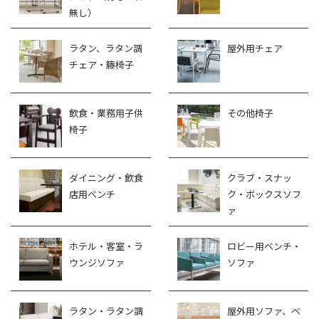
無し）
ラタン、ラタン調
屋外用チェア
チェア・籐椅子
飲食・業務用子供
その他椅子
椅子
ダイニング・飲食
クラブ・スナッ
店用ベンチ
ク・ボックスソフ
ァ
ホテル・客室・ラ
ロビー用ベンチ・
ウンジソファ
ソファ
ラタン・ラタン調
屋外用ソファ、ベ