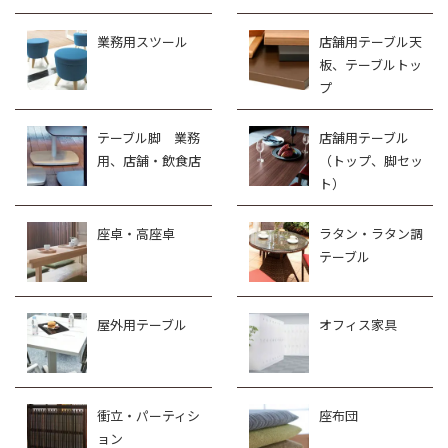
業務用スツール
店舗用テーブル天
板、テーブルトッ
プ
テーブル脚 業務
店舗用テーブル
用、店舗・飲食店
（トップ、脚セッ
ト）
座卓・高座卓
ラタン・ラタン調
テーブル
屋外用テーブル
オフィス家具
衝立・パーティシ
座布団
ョン