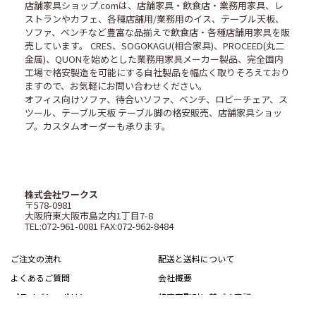
店舗家具ショップ.comは、店舗家具・飲食店・業務用家具、レ
ストランやカフェ、各種店舗用/業務用のイス、テーブル天板、
ソファ、ベンチなど豊富な品揃えで飲食店・各種店舗用家具を販
売しています。 CRES、SOGOKAGU(相合家具)、PROCEED(丸二
金属)、QUONを始めとした業務用家具メーカー製品、完全国内
工場で格安製造を可能にする自社製品を幅広く取りそろえており
ますので、お気軽にお問い合わせください。
オフィス向けソファ、待合いソファ、ベンチ、ロビーチェア、ス
ツール、テーブル天板 テーブル脚の格安販売、店舗家具ショッ
プ。カスタムオーダーも承ります。
株式会社ワークス
〒578-0981
大阪府東大阪市島之内1丁目7-8
TEL:072-961-0081 FAX:072-962-8484
ご注文の流れ
配送と送料について
よくあるご質問
会社概要
プライバシーポリシー
特定商取引に基づく表記
サイトマップ