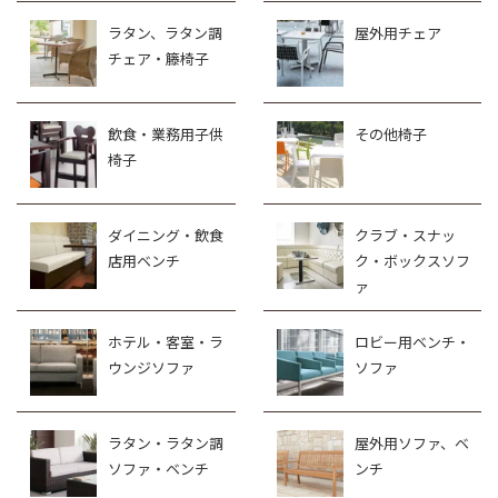
ラタン、ラタン調
屋外用チェア
チェア・籐椅子
飲食・業務用子供
その他椅子
椅子
ダイニング・飲食
クラブ・スナッ
店用ベンチ
ク・ボックスソフ
ァ
ホテル・客室・ラ
ロビー用ベンチ・
ウンジソファ
ソファ
ラタン・ラタン調
屋外用ソファ、ベ
ソファ・ベンチ
ンチ