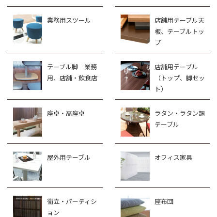
業務用スツール
店舗用テーブル天
板、テーブルトッ
プ
テーブル脚 業務
店舗用テーブル
用、店舗・飲食店
（トップ、脚セッ
ト）
座卓・高座卓
ラタン・ラタン調
テーブル
屋外用テーブル
オフィス家具
衝立・パーティシ
座布団
ョン