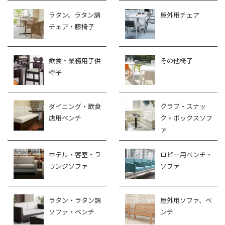
ラタン、ラタン調
屋外用チェア
チェア・籐椅子
飲食・業務用子供
その他椅子
椅子
ダイニング・飲食
クラブ・スナッ
店用ベンチ
ク・ボックスソフ
ァ
ホテル・客室・ラ
ロビー用ベンチ・
ウンジソファ
ソファ
ラタン・ラタン調
屋外用ソファ、ベ
ソファ・ベンチ
ンチ