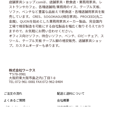
店舗家具ショップ.comは、店舗家具・飲食店・業務用家具、レ
ストランやカフェ、各種店舗用/業務用のイス、テーブル天板、
ソファ、ベンチなど豊富な品揃えで飲食店・各種店舗用家具を販
売しています。 CRES、SOGOKAGU(相合家具)、PROCEED(丸二
金属)、QUONを始めとした業務用家具メーカー製品、完全国内
工場で格安製造を可能にする自社製品を幅広く取りそろえており
ますので、お気軽にお問い合わせください。
オフィス向けソファ、待合いソファ、ベンチ、ロビーチェア、ス
ツール、テーブル天板 テーブル脚の格安販売、店舗家具ショッ
プ。カスタムオーダーも承ります。
株式会社ワークス
〒578-0981
大阪府東大阪市島之内1丁目7-8
TEL:072-961-0081 FAX:072-962-8484
ご注文の流れ
配送と送料について
よくあるご質問
会社概要
プライバシーポリシー
特定商取引に基づく表記
サイトマップ