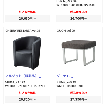
PCD42_269-06
W~600×D600×H870(SH440)
税込販売価格
税込販売価格
26,680
円～
26,700
円～
CHERRY RESTAREA vol.35
QUON vol.29
マルジット（既製品） _
ゾーナ1P _
CHR35_067-03
qon29_206-06
W620×D620×H730（SH420）
W600×D480×H400
税込販売価格
税込販売価格
26,820
円～
27,390
円～