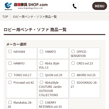
MENU
TOP
ロビー用ベンチ・ソファ商品一覧
ロビー用ベンチ・ソファ 商品一覧
メーカー選択
HAYASHI
YAMATO
OFFICE-
SENSATION
HANKYU
Abita Style
CRES vol.23
VOL.13
TOKIO Vol.17
QUON vol.29
ABORD Vol.25
Proceed vol.42
AbitaStyle
SOGOKAGU 26-
COUTURE Jardin
27
OUTDOOR
COLLECTIONS
Marukatsu 26-
CHERRY
28
RESTAREA vol.35