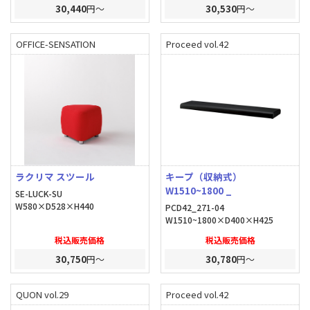
30,440
円～
30,530
円～
OFFICE-SENSATION
Proceed vol.42
ラクリマ スツール
キープ（収納式）
W1510~1800 _
SE-LUCK-SU
W580×D528×H440
PCD42_271-04
W1510~1800×D400×H425
税込販売価格
税込販売価格
30,750
円～
30,780
円～
QUON vol.29
Proceed vol.42