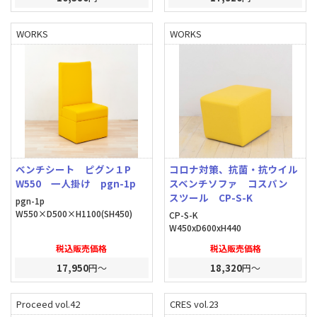
WORKS
WORKS
ベンチシート ピグン１P
コロナ対策、抗菌・抗ウイル
W550 一人掛け pgn-1p
スベンチソファ コスパン
スツール CP-S-K
pgn-1p
W550×D500×H1100(SH450)
CP-S-K
W450xD600xH440
税込販売価格
税込販売価格
17,950
円～
18,320
円～
Proceed vol.42
CRES vol.23