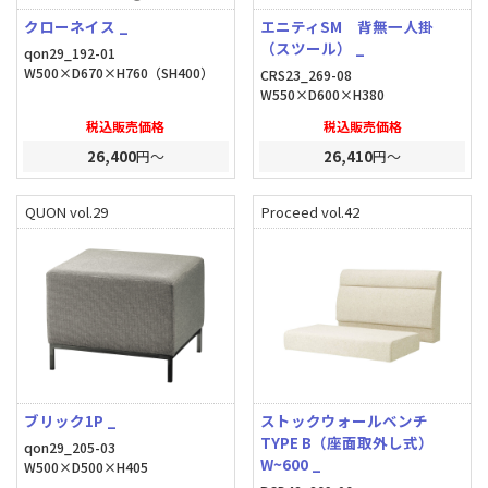
クローネイス _
エニティSM 背無一人掛
（スツール） _
qon29_192-01
W500×D670×H760（SH400）
CRS23_269-08
W550×D600×H380
税込販売価格
税込販売価格
26,400
円～
26,410
円～
QUON vol.29
Proceed vol.42
ブリック1P _
ストックウォールベンチ
TYPE B（座面取外し式）
qon29_205-03
W~600 _
W500×D500×H405