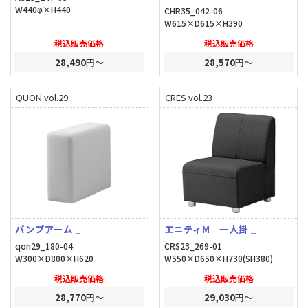
W440φ×H440
CHR35_042-06
W615×D615×H390
税込販売価格
税込販売価格
28,490
円～
28,570
円～
QUON vol.29
CRES vol.23
バンプアーム _
エニティM 一人掛 _
qon29_180-04
CRS23_269-01
W300×D800×H620
W550×D650×H730(SH380)
税込販売価格
税込販売価格
28,770
円～
29,030
円～