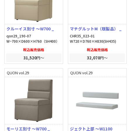
クルーイス別寸 ～W700 _
マチグルットM（既製品） _
qon29_190-07
CHR35_023-01
W~700×D600×H760（SH400）
W720×D760×H830(SH435)
税込販売価格
税込販売価格
31,520
円～
32,070
円～
QUON vol.29
QUON vol.29
モーリエ別寸 ～W700 _
ジェクト上部 ～W1100