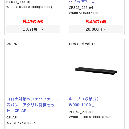
ル（1/4円） _
PCD42_258-01
W500×D600×H800(SH380)
CRS23_263-04
W600×D600×H400
税込販売価格
税込販売価格
19,710
円～
20,060
円～
WORKS
Proceed vol.42
コロナ対策ベンチソファ コ
キープ（収納式）
スパン アクリル側板セッ
W900~1100 _
ト CP-AP
PCD42_271-01
W900~1100×D400×H425
CP-AP
W20xD575xH1275