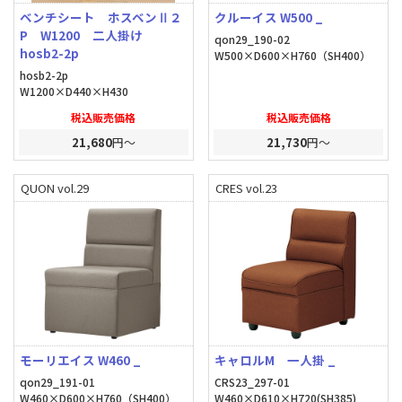
ベンチシート ホスベンⅡ２
クルーイス W500 _
P W1200 二人掛け
qon29_190-02
hosb2-2p
W500×D600×H760（SH400）
hosb2-2p
W1200×D440×H430
税込販売価格
税込販売価格
21,680
円～
21,730
円～
QUON vol.29
CRES vol.23
モーリエイス W460 _
キャロルM 一人掛 _
qon29_191-01
CRS23_297-01
W460×D600×H760（SH400）
W460×D610×H720(SH385)