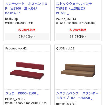
ベンチシート ホスベンⅡ３
ストックウォールベンチ
P W1800 三人掛け
TYPE D（上部固定）
hosb2-3p
W~600 _
hosb2-3p
PCD42_269-13
W1800×D440×H430
W~600×D600×H870(SH440)
税込販売価格
税込販売価格
29,450
円～
29,620
円～
Proceed vol.42
QUON vol.29
ジュロ W900~1100 _
システムベンチ スタンダー
ドタイプ102 ～W650 _
PCD42_270-05
W900~1100×D460×H825~875
qon29_217-07