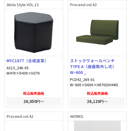
Abita Style VOL.13
Proceed vol.42
MYC1677（合成皮革）
ストックウォールベンチ
TYPE A（座面取外し式）
AS13_246-05
W~600 _
W470×D430×H370
PCD42_269-01
W~600×D600×H870(SH440)
税込販売価格
税込販売価格
26,050
円～
26,120
円～
Proceed vol.42
WORKS