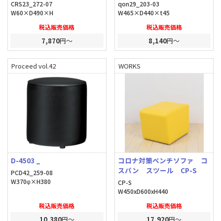
CRS23_272-07
qon29_203-03
W60×D490×H
W465×D440×t45
税込販売価格
税込販売価格
7,870
円～
8,140
円～
Proceed vol.42
WORKS
D-4503 _
コロナ対策ベンチソファ コ
スパン スツール CP-S
PCD42_259-08
W370φ×H380
CP-S
W450xD600xH440
税込販売価格
税込販売価格
10,380
円～
17,920
円～