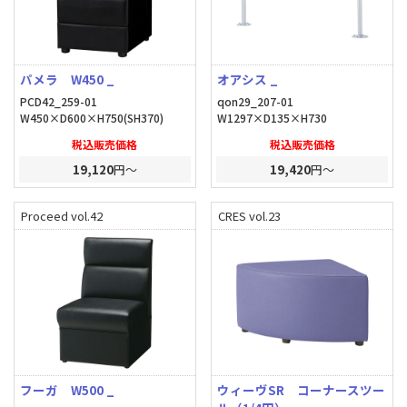
パメラ W450 _
オアシス _
PCD42_259-01
qon29_207-01
W450×D600×H750(SH370)
W1297×D135×H730
税込販売価格
税込販売価格
19,120
円～
19,420
円～
Proceed vol.42
CRES vol.23
フーガ W500 _
ウィーヴSR コーナースツー