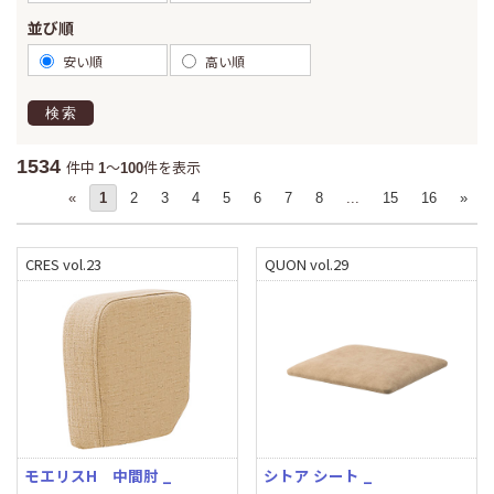
並び順
安い順
高い順
検索
1534
件中
～
件を表示
1
100
«
1
2
3
4
5
6
7
8
...
15
16
»
CRES vol.23
QUON vol.29
モエリスH 中間肘 _
シトア シート _