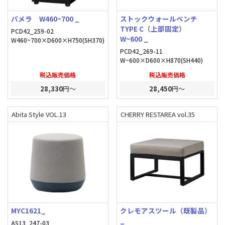
パメラ W460~700 _
ストックウォールベンチ
TYPE C（上部固定）
PCD42_259-02
W~600 _
W460~700×D600×H750(SH370)
PCD42_269-11
W~600×D600×H870(SH440)
税込販売価格
税込販売価格
28,330
円～
28,450
円～
Abita Style VOL.13
CHERRY RESTAREA vol.35
MYC1621_
クレモアスツール（既製品）
_
AS13_247-03