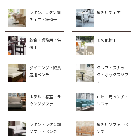
ラタン、ラタン調
屋外用チェア
チェア・籐椅子
飲食・業務用子供
その他椅子
椅子
ダイニング・飲食
クラブ・スナッ
店用ベンチ
ク・ボックスソフ
ァ
ホテル・客室・ラ
ロビー用ベンチ・
ウンジソファ
ソファ
ラタン・ラタン調
屋外用ソファ、ベ
ソファ・ベンチ
ンチ