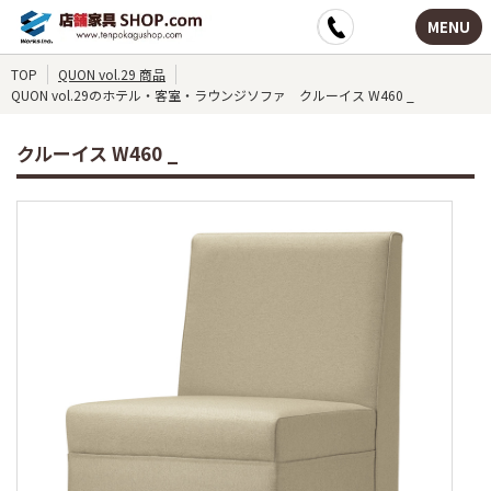
MENU
TOP
QUON vol.29 商品
QUON vol.29のホテル・客室・ラウンジソファ クルーイス W460 _
クルーイス W460 _