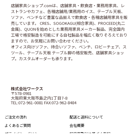
店舗家具ショップ.comは、店舗家具・飲食店・業務用家具、レ
ストランやカフェ、各種店舗用/業務用のイス、テーブル天板、
ソファ、ベンチなど豊富な品揃えで飲食店・各種店舗用家具を販
売しています。 CRES、SOGOKAGU(相合家具)、PROCEED(丸二
金属)、QUONを始めとした業務用家具メーカー製品、完全国内
工場で格安製造を可能にする自社製品を幅広く取りそろえており
ますので、お気軽にお問い合わせください。
オフィス向けソファ、待合いソファ、ベンチ、ロビーチェア、ス
ツール、テーブル天板 テーブル脚の格安販売、店舗家具ショッ
プ。カスタムオーダーも承ります。
株式会社ワークス
〒578-0981
大阪府東大阪市島之内1丁目7-8
TEL:072-961-0081 FAX:072-962-8484
ご注文の流れ
配送と送料について
よくあるご質問
会社概要
プライバシーポリシー
特定商取引に基づく表記