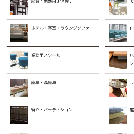
飲食・業務用子供椅子
そ
ホテル・客室・ラウンジソファ
ロ
業務用スツール
店
ッ
座卓・高座卓
ラ
衝立・パーティション
座