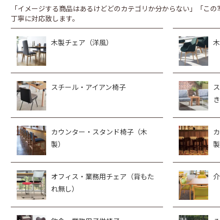
「イメージする商品はあるけどどのカテゴリか分からない」「この
丁寧に対応致します。
木製チェア（洋風）
木
スチール・アイアン椅子
ス
き
カウンター・スタンド椅子（木
カ
製）
製
オフィス・業務用チェア（背もた
介
れ無し）