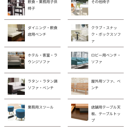
飲食・業務用子供
その他椅子
椅子
ダイニング・飲食
クラブ・スナッ
店用ベンチ
ク・ボックスソフ
ァ
ホテル・客室・ラ
ロビー用ベンチ・
ウンジソファ
ソファ
ラタン・ラタン調
屋外用ソファ、ベ
ソファ・ベンチ
ンチ
業務用スツール
店舗用テーブル天
板、テーブルトッ
プ