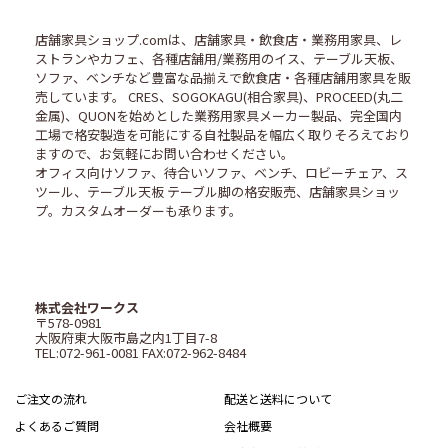
店舗家具ショップ.comは、店舗家具・飲食店・業務用家具、レ
ストランやカフェ、各種店舗用/業務用のイス、テーブル天板、
ソファ、ベンチなど豊富な品揃えで飲食店・各種店舗用家具を販
売しています。 CRES、SOGOKAGU(相合家具)、PROCEED(丸二
金属)、QUONを始めとした業務用家具メーカー製品、完全国内
工場で格安製造を可能にする自社製品を幅広く取りそろえており
ますので、お気軽にお問い合わせください。
オフィス向けソファ、待合いソファ、ベンチ、ロビーチェア、ス
ツール、テーブル天板 テーブル脚の格安販売、店舗家具ショッ
プ。カスタムオーダーも承ります。
株式会社ワークス
〒578-0981
大阪府東大阪市島之内1丁目7-8
TEL:072-961-0081 FAX:072-962-8484
ご注文の流れ
配送と送料について
よくあるご質問
会社概要