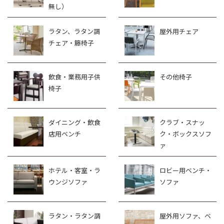
無し）
ラタン、ラタン調
屋外用チェア
チェア・籐椅子
飲食・業務用子供
その他椅子
椅子
ダイニング・飲食
クラブ・スナッ
店用ベンチ
ク・ボックスソフ
ァ
ホテル・客室・ラ
ロビー用ベンチ・
ウンジソファ
ソファ
ラタン・ラタン調
屋外用ソファ、ベ