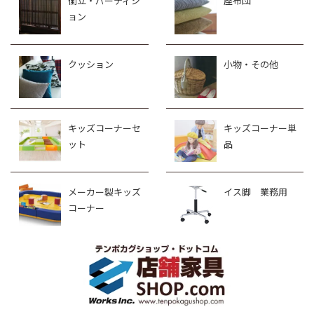
衝立・パーティシ
座布団
ョン
クッション
小物・その他
キッズコーナーセ
キッズコーナー単
ット
品
メーカー製キッズ
イス脚 業務用
コーナー