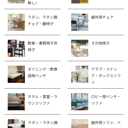
無し）
ラタン、ラタン調
屋外用チェア
チェア・籐椅子
飲食・業務用子供
その他椅子
椅子
ダイニング・飲食
クラブ・スナッ
店用ベンチ
ク・ボックスソフ
ァ
ホテル・客室・ラ
ロビー用ベンチ・
ウンジソファ
ソファ
ラタン・ラタン調
屋外用ソファ、ベ