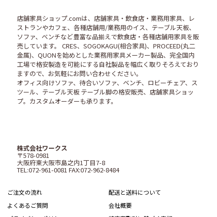
店舗家具ショップ.comは、店舗家具・飲食店・業務用家具、レ
ストランやカフェ、各種店舗用/業務用のイス、テーブル天板、
ソファ、ベンチなど豊富な品揃えで飲食店・各種店舗用家具を販
売しています。 CRES、SOGOKAGU(相合家具)、PROCEED(丸二
金属)、QUONを始めとした業務用家具メーカー製品、完全国内
工場で格安製造を可能にする自社製品を幅広く取りそろえており
ますので、お気軽にお問い合わせください。
オフィス向けソファ、待合いソファ、ベンチ、ロビーチェア、ス
ツール、テーブル天板 テーブル脚の格安販売、店舗家具ショッ
プ。カスタムオーダーも承ります。
株式会社ワークス
〒578-0981
大阪府東大阪市島之内1丁目7-8
TEL:072-961-0081 FAX:072-962-8484
ご注文の流れ
配送と送料について
よくあるご質問
会社概要