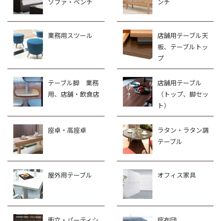
ソファ・ベンチ
ンチ
業務用スツール
店舗用テーブル天
板、テーブルトッ
プ
テーブル脚 業務
店舗用テーブル
用、店舗・飲食店
（トップ、脚セッ
ト）
座卓・高座卓
ラタン・ラタン調
テーブル
屋外用テーブル
オフィス家具
衝立・パーティシ
座布団