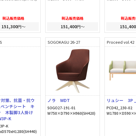
税込販売価格
税込販売価格
税込販売
151,300
円～
151,400
円～
151,400
S
SOGOKAGU 26-27
Proceed vol.42
ナ対策、抗菌・抗ウ
ノラ WDT
リュシー 3P 
スベンチシート キ
SOGO27-191-01
PCD42_230-02
ン 木製脚3人掛け
W750×D790×H960(SH420)
W1780×D590×H
W3P-K
3P-K
xD570xH1280(SH440)