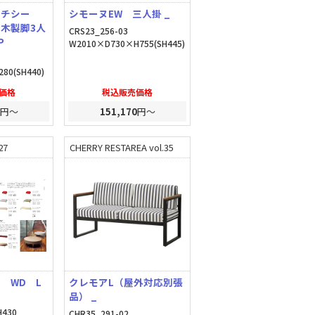
ンチシー
シモーヌEW 三人掛 _
木製脚3人
CRS23_256-03
P
W2010×D730×H755(SH445)
280(SH440)
価格
税込販売価格
円～
151,170
円～
27
CHERRY RESTAREA vol.35
 WD L
クレモアL（屋外対応別張
品） _
430
CHR35_291-02