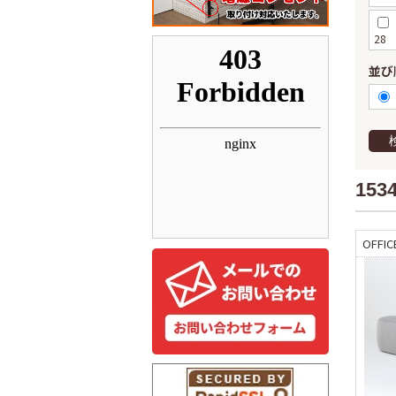
28
並び
153
OFFIC