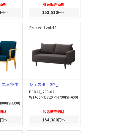
価格
税込販売価格
円～
153,510
円～
Proceed vol.42
 二人掛中
シェスタ 2P _
PCD42_209-02
W1400×D820×H790(SH400)
800(SH390)
価格
税込販売価格
円～
154,380
円～