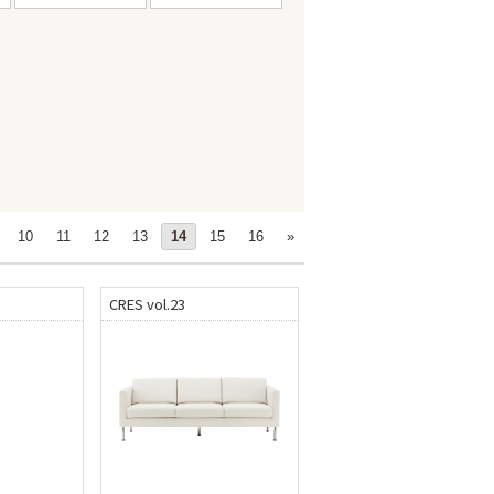
10
11
12
13
14
15
16
»
CRES vol.23