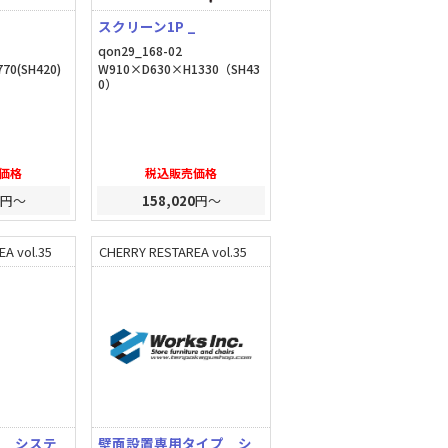
スクリーン1P _
qon29_168-02
70(SH420)
W910×D630×H1330（SH43
0）
価格
税込販売価格
円～
158,020
円～
A vol.35
CHERRY RESTAREA vol.35
プ システ
壁面設置専用タイプ シ