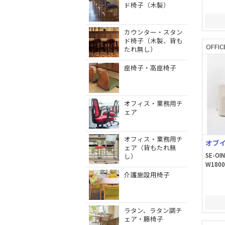
ド椅子（木製）
カウンター・スタン
ド椅子（木製、背も
OFFIC
たれ無し）
座椅子・高座椅子
オフィス・業務用チ
ェア
オフィス・業務用チ
オブイ
ェア（背もたれ無
SE-OI
し）
W1800
介護施設用椅子
ラタン、ラタン調チ
ェア・籐椅子