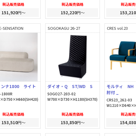
税込販売価格
税込販売価格
税込販売
151,920
円～
152,220
円～
153,210
E-SENSATION
SOGOKAGU 26-27
CRES vol.23
ンナ1800 ライト
ダイオ・Q ST/WD S
モルティ NH
肘付 _
N-1800R
SOGO27-203-02
×D750×H660(SH420)
W700×D730×H1180(SH370)
CRS23_262-03
W1210×D640×H
税込販売価格
税込販売価格
税込販売
153,510
円～
153,850
円～
154,030