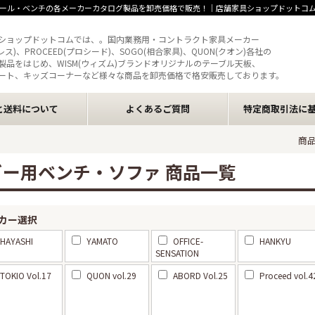
ール・ベンチの各メーカーカタログ製品を卸売価格で販売！｜店舗家具ショップドットコ
ショップドットコムでは、。国内業務用・コントラクト家具メーカー
クレス)、PROCEED(プロシード)、SOGO(相合家具)、QUON(クオン)各社の
製品をはじめ、WISM(ウィズム)ブランドオリジナルのテーブル天板、
ート、キッズコーナーなど様々な商品を卸売価格で格安販売しております。
と送料について
よくあるご質問
特定商取引法に
商
ビー用ベンチ・ソファ 商品一覧
カー選択
HAYASHI
YAMATO
OFFICE-
HANKYU
SENSATION
TOKIO Vol.17
QUON vol.29
ABORD Vol.25
Proceed vol.4