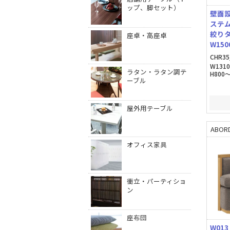
ップ、脚セット）
壁面
ステ
絞り
座卓・高座卓
W150
CHR35
W131
ラタン・ラタン調テ
H800～
ーブル
屋外用テーブル
ABORD
オフィス家具
衝立・パーティショ
ン
座布団
W013