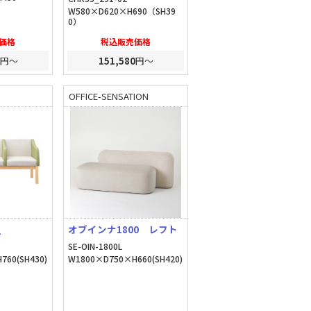
W580×D620×H690（SH39
0）
価格
税込販売価格
円～
151,580
円～
OFFICE-SENSATION
_
オブインナ1800 レフト
SE-OIN-1800L
760(SH430)
W1800×D750×H660(SH420)