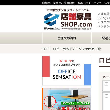
店舗用、業務用、飲食店用 家具・椅子・ソファ・スツ
店舗家具
CRES(
カタログ
ベンチシ
ご注文の流れ
配送
TOP
ロビー用ベンチ・ソファ商品一覧
ロ
メー