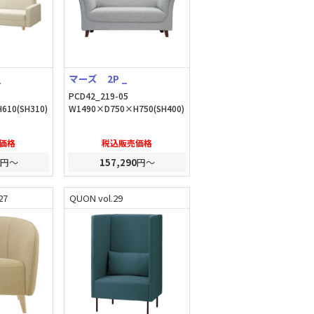
_
マーズ 2P _
PCD42_219-05
610(SH310)
W1490×D750×H750(SH400)
価格
税込販売価格
円～
157,290
円～
27
QUON vol.29