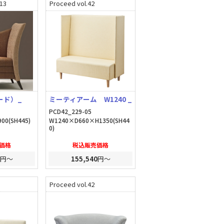
.13
Proceed vol.42
ヌード）_
ミーティアーム W1240 _
PCD42_229-05
00(SH445)
W1240×D660×H1350(SH44
0)
価格
税込販売価格
円～
155,540
円～
Proceed vol.42