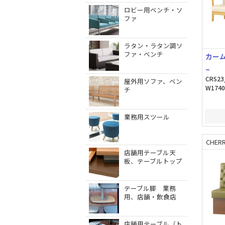
ロビー用ベンチ・ソ
ファ
ラタン・ラタン調ソ
ファ・ベンチ
カー
_
CRS23
屋外用ソファ、ベン
W1740
チ
業務用スツール
CHERR
店舗用テーブル天
板、テーブルトップ
テーブル脚 業務
用、店舗・飲食店
店舗用テーブル（ト