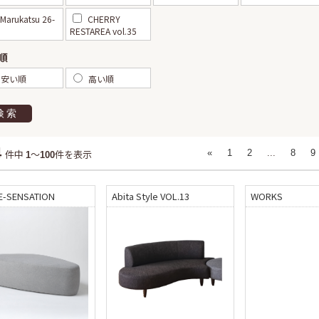
Marukatsu 26-
CHERRY
RESTAREA vol.35
順
安い順
高い順
検索
4
件中
～
件を表示
«
1
2
...
8
9
1
100
E-SENSATION
Abita Style VOL.13
WORKS