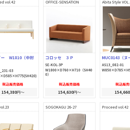
ed vol.42
OFFICE-SENSATION
Abita Style VOL
ー W1810（中肘
コロッセ ３Ｐ
MUC0143（
_
SE-KOL-3P
AS13_082-01
W1800×D760×H710（SH40
W850×D785×H9
_231-03
0）
×D585×H775(SH420)
税込販売価格
税込販売価格
税込販売
154,380
円～
154,630
円～
154,660
ol.23
SOGOKAGU 26-27
Proceed vol.42