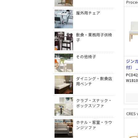
Proce
屋外用チェア
飲食・業務用子供椅
子
その他椅子
ジンガ
付） 
PCD42
ダイニング・飲食店
W1810
用ベンチ
クラブ・スナック・
ボックスソファ
CRES v
ホテル・客室・ラウ
ンジソファ