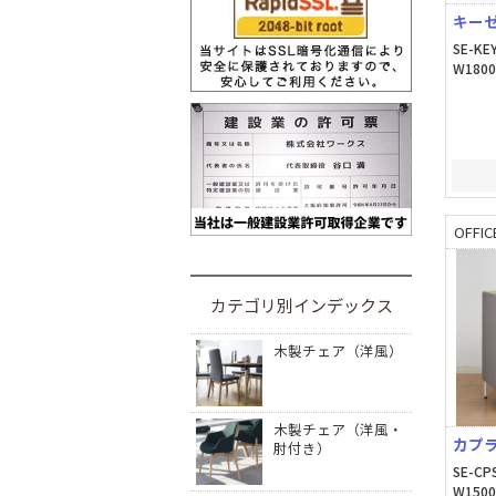
キーゼ
SE-KE
W180
OFFIC
カテゴリ別インデックス
木製チェア（洋風）
木製チェア（洋風・
カプラ
肘付き）
SE-CP
W1500