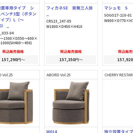
設置専用タイプ シ
フィカネSE 背無三人掛
マシュモ S
ムベンチ3型（ボタン
_
SOGO27-210-01
タイプ）L（～
W800×D770×H7
CRS23_247-05
0） _
W1800×D450×H410
_033-04
0～1500×D550～600×
1000(SH400～450)
税込販売価格
税込販売価格
税込販売
157,290
円～
157,350
円～
157,920
 Vol.25
ABORD Vol.25
CHERRY RESTARE
 _
W014 _
独立設置タイ