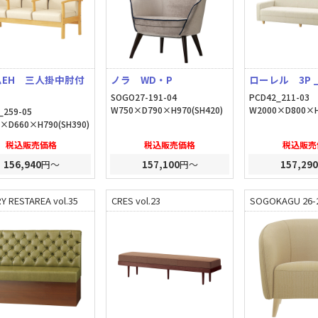
ムEH 三人掛中肘付
ノラ WD・P
ローレル 3P 
SOGO27-191-04
PCD42_211-03
W750×D790×H970(SH420)
W2000×D800×H
_259-05
×D660×H790(SH390)
税込販売価格
税込販売価格
税込販売
156,940
円～
157,100
円～
157,290
Y RESTAREA vol.35
CRES vol.23
SOGOKAGU 26-