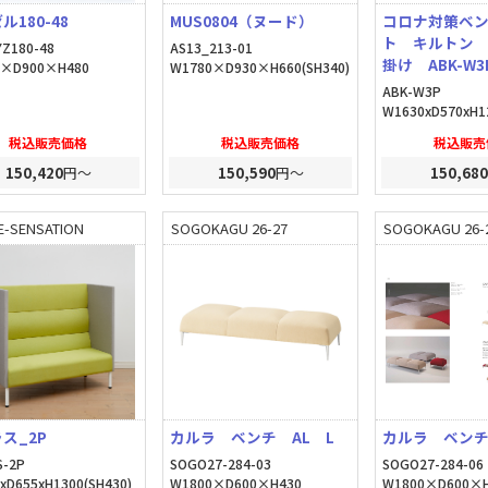
ル180-48
MUS0804（ヌード）
コロナ対策ベ
ト キルトン 
YZ180-48
AS13_213-01
掛け ABK-W3
0×D900×H480
W1780×D930×H660(SH340)
ABK-W3P
W1630xD570xH1
税込販売価格
税込販売価格
税込販売
150,420
円～
150,590
円～
150,680
E-SENSATION
SOGOKAGU 26-27
SOGOKAGU 26-
ス_2P
カルラ ベンチ AL L
カルラ ベンチ
S-2P
SOGO27-284-03
SOGO27-284-06
xD655xH1300(SH430)
W1800×D600×H430
W1800×D600×H