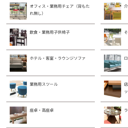
オフィス・業務用チェア（背もた
介
れ無し）
飲食・業務用子供椅子
そ
ホテル・客室・ラウンジソファ
ロ
業務用スツール
店
ッ
座卓・高座卓
ラ