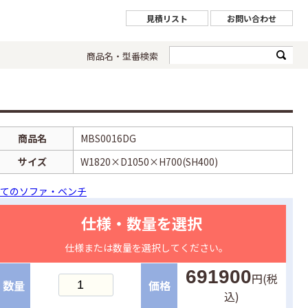
見積リスト
お問い合わせ
商品名・型番検索
商品名
MBS0016DG
サイズ
W1820×D1050×H700(SH400)
てのソファ・ベンチ
仕様・数量を選択
仕様または数量を選択してください。
691900
円(税
数量
価格
込)