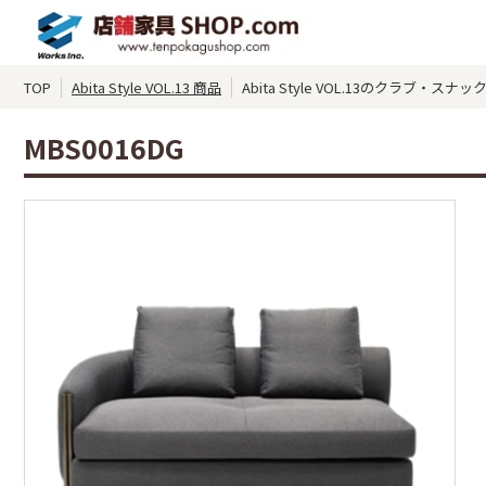
TOP
Abita Style VOL.13 商品
Abita Style VOL.13のクラブ・ス
MBS0016DG