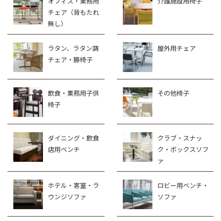
オフィス・業務用
介護施設用椅子
チェア（背もたれ
無し）
ラタン、ラタン調
屋外用チェア
チェア・籐椅子
飲食・業務用子供
その他椅子
椅子
ダイニング・飲食
クラブ・スナッ
店用ベンチ
ク・ボックスソフ
ァ
ホテル・客室・ラ
ロビー用ベンチ・
ウンジソファ
ソファ