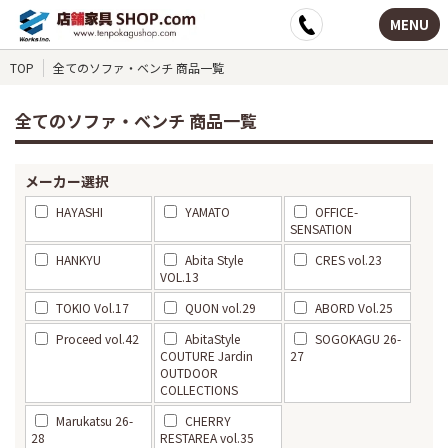
MENU
TOP
全てのソファ・ベンチ 商品一覧
全てのソファ・ベンチ 商品一覧
メーカー選択
HAYASHI
YAMATO
OFFICE-
SENSATION
HANKYU
Abita Style
CRES vol.23
VOL.13
TOKIO Vol.17
QUON vol.29
ABORD Vol.25
Proceed vol.42
AbitaStyle
SOGOKAGU 26-
COUTURE Jardin
27
OUTDOOR
COLLECTIONS
Marukatsu 26-
CHERRY
28
RESTAREA vol.35