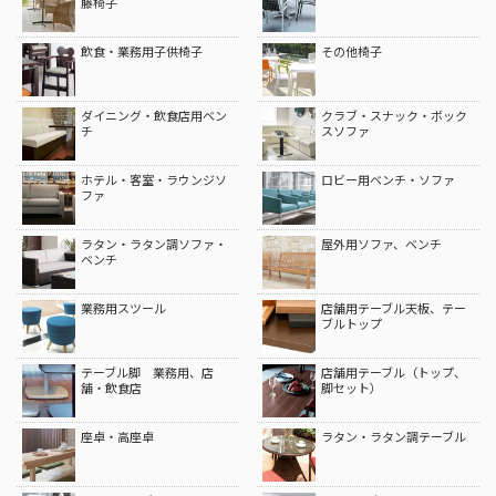
籐椅子
飲食・業務用子供椅子
その他椅子
ダイニング・飲食店用ベン
クラブ・スナック・ボック
チ
スソファ
ホテル・客室・ラウンジソ
ロビー用ベンチ・ソファ
ファ
ラタン・ラタン調ソファ・
屋外用ソファ、ベンチ
ベンチ
業務用スツール
店舗用テーブル天板、テー
ブルトップ
テーブル脚 業務用、店
店舗用テーブル（トップ、
舗・飲食店
脚セット）
座卓・高座卓
ラタン・ラタン調テーブル