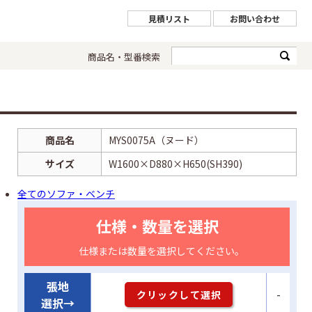
見積リスト
お問い合わせ
商品名・型番検索
商品名
MYS0075A（ヌード）
サイズ
W1600×D880×H650(SH390)
全てのソファ・ベンチ
仕様・数量を選択
仕様または数量を選択してください。
張地
-
クリックして選択
選択→