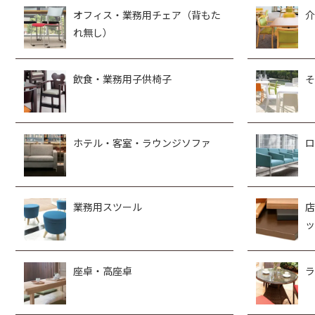
オフィス・業務用チェア（背もた
介
れ無し）
飲食・業務用子供椅子
そ
ホテル・客室・ラウンジソファ
ロ
業務用スツール
店
ッ
座卓・高座卓
ラ