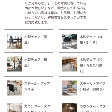
リか分からない」「この写真に写っている
商品が欲しい」など、漠然としたお悩みを
お持ちのお客様は是非、お気軽にお問い合
わせください。経験豊富なスタッフが丁寧
に対応致します。
木製チェア（洋
木製チェア（洋
風）
風・肘付き）
木製チェア（和
木製チェア（和
風）
風・背もたれ無
し）
スチール・アイア
スチール・アイア
ン椅子
ン椅子（肘付き）
カウンター・スタ
カウンター・スタ
ンド椅子（スチー
ンド椅子（スチー