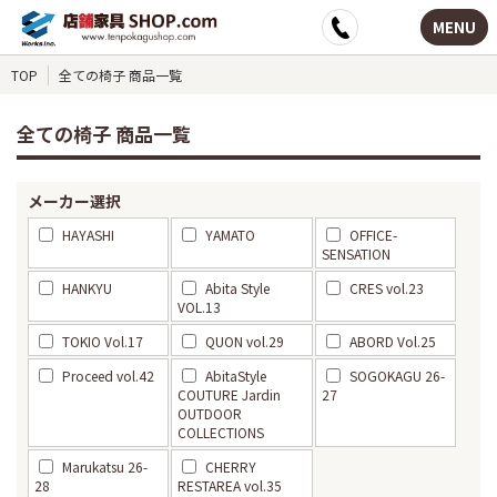
MENU
TOP
全ての椅子 商品一覧
全ての椅子 商品一覧
メーカー選択
HAYASHI
YAMATO
OFFICE-
SENSATION
HANKYU
Abita Style
CRES vol.23
VOL.13
TOKIO Vol.17
QUON vol.29
ABORD Vol.25
Proceed vol.42
AbitaStyle
SOGOKAGU 26-
COUTURE Jardin
27
OUTDOOR
COLLECTIONS
Marukatsu 26-
CHERRY
28
RESTAREA vol.35