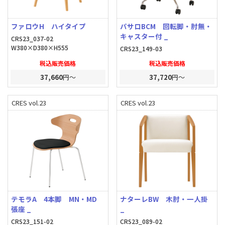
ファロウH ハイタイプ
パサロBCM 回転脚・肘無・
キャスター付 _
CRS23_037-02
W380×D380×H555
CRS23_149-03
税込販売価格
税込販売価格
37,660
円～
37,720
円～
CRES vol.23
CRES vol.23
テモラA 4本脚 MN・MD
ナターレBW 木肘・一人掛
張座 _
_
CRS23_151-02
CRS23_089-02