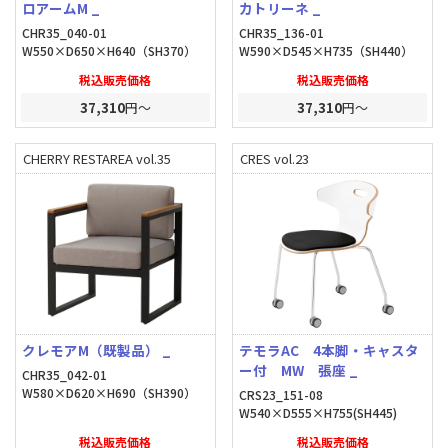
ロアームM _
カトリーネ _
CHR35_040-01
CHR35_136-01
W550×D650×H640（SH370）
W590×D545×H735（SH440）
税込販売価格
税込販売価格
37,310
円～
37,310
円～
CHERRY RESTAREA vol.35
CRES vol.23
クレモアM（既製品） _
テモラAC 4本脚・キャスタ
ー付 MW 張座 _
CHR35_042-01
W580×D620×H690（SH390）
CRS23_151-08
W540×D555×H755(SH445)
税込販売価格
税込販売価格