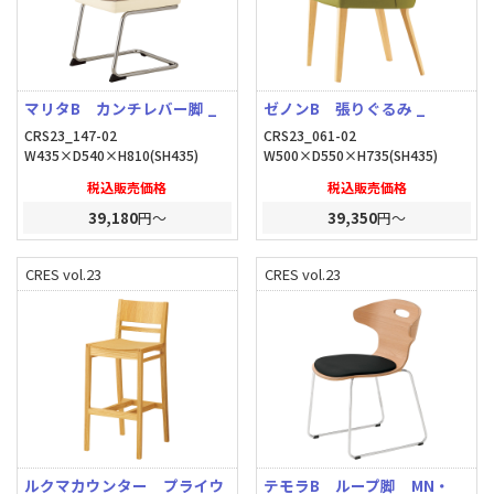
マリタB カンチレバー脚 _
ゼノンB 張りぐるみ _
CRS23_147-02
CRS23_061-02
W435×D540×H810(SH435)
W500×D550×H735(SH435)
税込販売価格
税込販売価格
39,180
円～
39,350
円～
CRES vol.23
CRES vol.23
ルクマカウンター プライウ
テモラB ループ脚 MN・