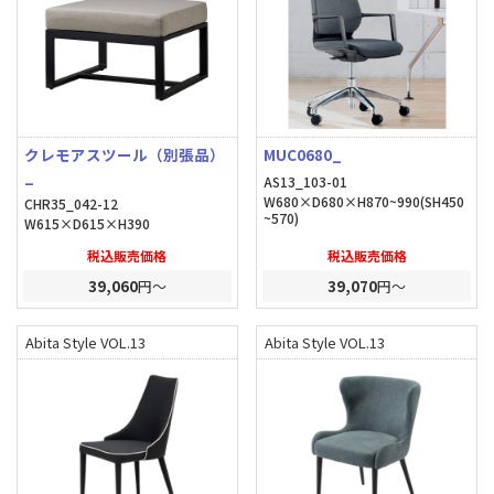
クレモアスツール（別張品）
MUC0680_
_
AS13_103-01
W680×D680×H870~990(SH450
CHR35_042-12
~570)
W615×D615×H390
税込販売価格
税込販売価格
39,060
円～
39,070
円～
Abita Style VOL.13
Abita Style VOL.13