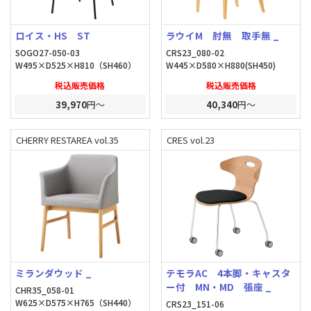
ロイス・HS ST
ラウイM 肘無 取手無 _
SOGO27-050-03
CRS23_080-02
W495×D525×H810（SH460）
W445×D580×H880(SH450)
税込販売価格
税込販売価格
39,970
円～
40,340
円～
CHERRY RESTAREA vol.35
CRES vol.23
ミランダウッド _
テモラAC 4本脚・キャスタ
ー付 MN・MD 張座 _
CHR35_058-01
W625×D575×H765（SH440）
CRS23_151-06