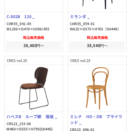
C-802B 120 _
ミランダ _
CHR35_041-05
CHR35_059-01
W1200×D470×H390/455
W625×D575×H765（SH440）
税込販売価格
税込販売価格
38,480
円～
38,540
円～
CRES vol.23
CRES vol.23
ハベスB ループ脚 張座 _
ミレナ HO・DB プライウ
ッド _
CRS23_153-06
W460×D555×H795(SH445)
CRS23_096-01