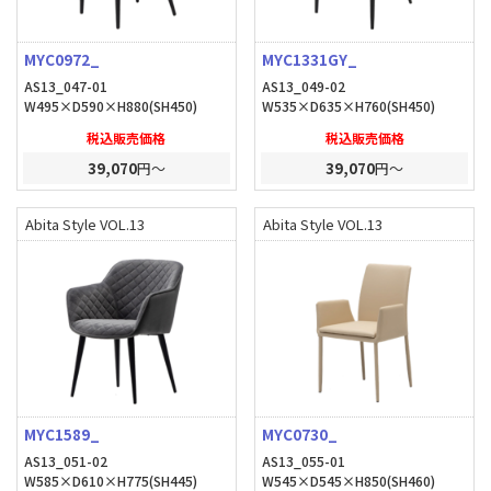
MYC0972_
MYC1331GY_
AS13_047-01
AS13_049-02
W495×D590×H880(SH450)
W535×D635×H760(SH450)
税込販売価格
税込販売価格
39,070
円～
39,070
円～
Abita Style VOL.13
Abita Style VOL.13
MYC1589_
MYC0730_
AS13_051-02
AS13_055-01
W585×D610×H775(SH445)
W545×D545×H850(SH460)