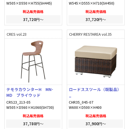
W505×D550×H755(SH445)
W545×D555×H710(SH450)
税込販売価格
税込販売価格
37,720
円～
37,720
円～
CRES vol.23
CHERRY RESTAREA vol.35
テモラカウンターH MN･
ロードススツール（既製品）
MD プライウッド
_
CRS23_213-05
CHR35_045-07
W505×D560×H1060(SH730)
W600×D500×H400
税込販売価格
税込販売価格
37,780
円～
37,900
円～