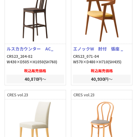
ルスカカウンター AC_
エノックW 肘付 張座 _
CRS23_204-02
CRS23_071-04
W430×D505×H1050(SH760)
W570×D480×H710(SH435)
税込販売価格
税込販売価格
40,870
円～
40,930
円～
CRES vol.23
CRES vol.23