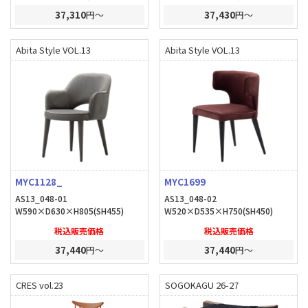
37,310
円～
37,430
円～
Abita Style VOL.13
Abita Style VOL.13
MYC1128_
MYC1699
AS13_048-01
AS13_048-02
W590×D630×H805(SH455)
W520×D535×H750(SH450)
税込販売価格
税込販売価格
37,440
円～
37,440
円～
CRES vol.23
SOGOKAGU 26-27