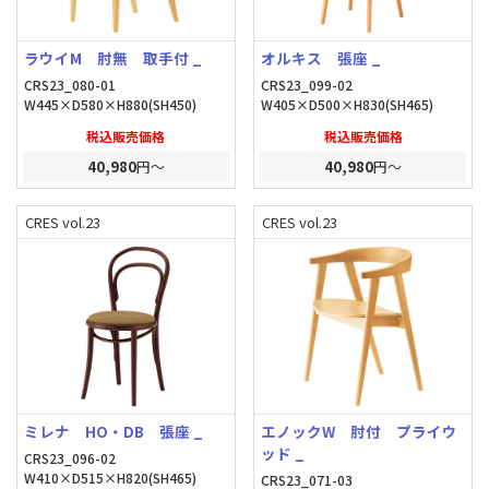
ラウイM 肘無 取手付 _
オルキス 張座 _
CRS23_080-01
CRS23_099-02
W445×D580×H880(SH450)
W405×D500×H830(SH465)
税込販売価格
税込販売価格
40,980
円～
40,980
円～
CRES vol.23
CRES vol.23
ミレナ HO・DB 張座 _
エノックW 肘付 プライウ
ッド _
CRS23_096-02
W410×D515×H820(SH465)
CRS23_071-03