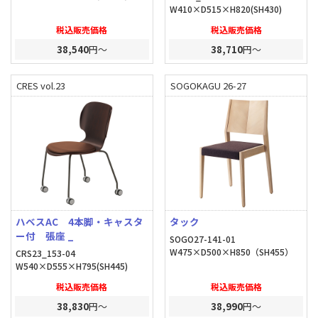
W410×D515×H820(SH430)
税込販売価格
税込販売価格
38,540
円～
38,710
円～
CRES vol.23
SOGOKAGU 26-27
ハベスAC 4本脚・キャスタ
タック
ー付 張座 _
SOGO27-141-01
W475×D500×H850（SH455）
CRS23_153-04
W540×D555×H795(SH445)
税込販売価格
税込販売価格
38,830
円～
38,990
円～