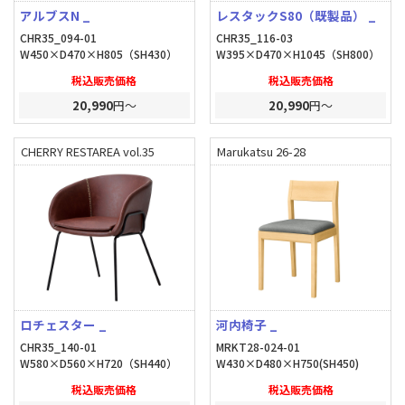
アルブスN _
レスタックS80（既製品） _
CHR35_094-01
CHR35_116-03
W450×D470×H805（SH430）
W395×D470×H1045（SH800）
税込販売価格
税込販売価格
20,990
円～
20,990
円～
CHERRY RESTAREA vol.35
Marukatsu 26-28
ロチェスター _
河内椅子 _
CHR35_140-01
MRKT28-024-01
W580×D560×H720（SH440）
W430×D480×H750(SH450)
税込販売価格
税込販売価格