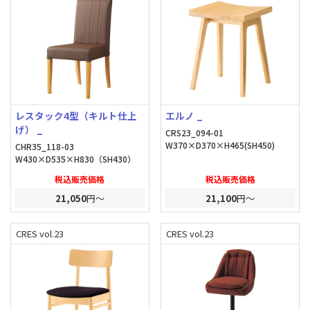
レスタック4型（キルト仕上
エルノ _
げ） _
CRS23_094-01
W370×D370×H465(SH450)
CHR35_118-03
W430×D535×H830（SH430）
税込販売価格
税込販売価格
21,050
円～
21,100
円～
CRES vol.23
CRES vol.23