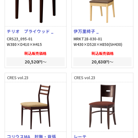
チリオ プライウッド _
伊万里椅子 _
CRS23_095-01
MRKT28-030-01
W380×D410×H415
W430×D520×H850(SH430)
税込販売価格
税込販売価格
20,520
円～
20,630
円～
CRES vol.23
CRES vol.23
コリウスMA 肘無・背張
レーテ _