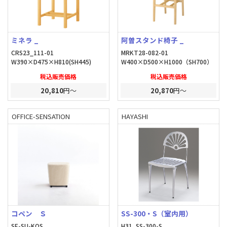
ミネラ _
阿曽スタンド椅子 _
CRS23_111-01
MRKT28-082-01
W390×D475×H810(SH445)
W400×D500×H1000（SH700）
税込販売価格
税込販売価格
20,810
円～
20,870
円～
OFFICE-SENSATION
HAYASHI
コペン Ｓ
SS-300・S（室内用）
SE-SU-KOS
H31_SS-300-S