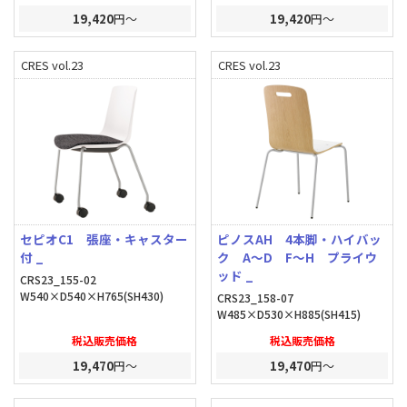
19,420
円～
19,420
円～
CRES vol.23
CRES vol.23
セピオC1 張座・キャスター
ピノスAH 4本脚・ハイバッ
付 _
ク A～D F～H プライウ
ッド _
CRS23_155-02
W540×D540×H765(SH430)
CRS23_158-07
W485×D530×H885(SH415)
税込販売価格
税込販売価格
19,470
円～
19,470
円～