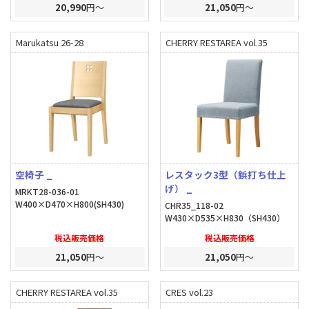
20,990
円～
21,050
円～
Marukatsu 26-28
CHERRY RESTAREA vol.35
空椅子 _
レスタック3型（鋲打ち仕上
げ） _
MRKT28-036-01
W400×D470×H800(SH430)
CHR35_118-02
W430×D535×H830（SH430）
税込販売価格
税込販売価格
21,050
円～
21,050
円～
CHERRY RESTAREA vol.35
CRES vol.23