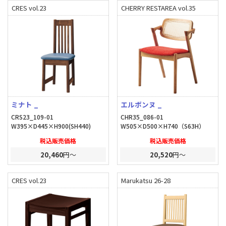
CRES vol.23
CHERRY RESTAREA vol.35
ミナト _
エルボンヌ _
CRS23_109-01
CHR35_086-01
W395×D445×H900(SH440)
W505×D500×H740（S63H）
税込販売価格
税込販売価格
20,460
円～
20,520
円～
CRES vol.23
Marukatsu 26-28