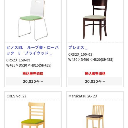
ピノスBL ループ脚・ローバ
プレミス _
ック E プライウッド _
CRS23_100-03
W430×D490×H820(SH455)
CRS23_158-09
W485×D520×H815(SH415)
税込販売価格
税込販売価格
20,810
円～
20,810
円～
CRES vol.23
Marukatsu 26-28