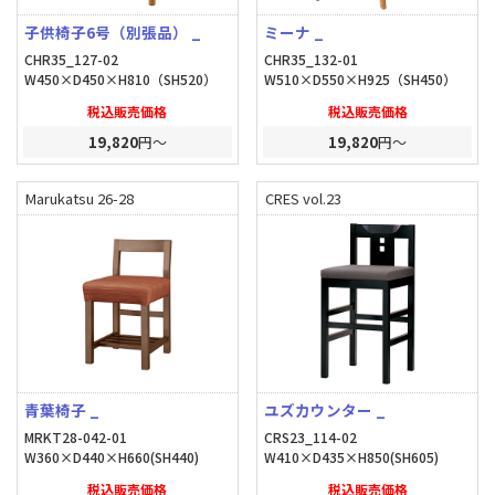
子供椅子6号（別張品） _
ミーナ _
CHR35_127-02
CHR35_132-01
W450×D450×H810（SH520）
W510×D550×H925（SH450）
税込販売価格
税込販売価格
19,820
円～
19,820
円～
Marukatsu 26-28
CRES vol.23
青葉椅子 _
ユズカウンター _
MRKT28-042-01
CRS23_114-02
W360×D440×H660(SH440)
W410×D435×H850(SH605)
税込販売価格
税込販売価格