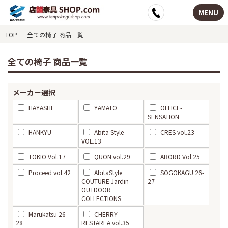
MENU
TOP
全ての椅子 商品一覧
全ての椅子 商品一覧
メーカー選択
HAYASHI
YAMATO
OFFICE-
SENSATION
HANKYU
Abita Style
CRES vol.23
VOL.13
TOKIO Vol.17
QUON vol.29
ABORD Vol.25
Proceed vol.42
AbitaStyle
SOGOKAGU 26-
COUTURE Jardin
27
OUTDOOR
COLLECTIONS
Marukatsu 26-
CHERRY
28
RESTAREA vol.35