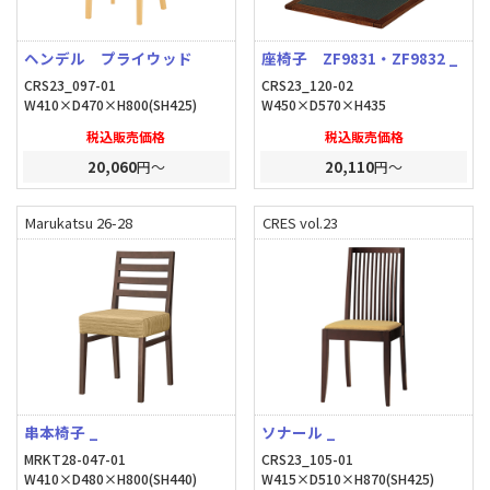
ヘンデル プライウッド
座椅子 ZF9831・ZF9832 _
CRS23_097-01
CRS23_120-02
W410×D470×H800(SH425)
W450×D570×H435
税込販売価格
税込販売価格
20,060
円～
20,110
円～
Marukatsu 26-28
CRES vol.23
串本椅子 _
ソナール _
MRKT28-047-01
CRS23_105-01
W410×D480×H800(SH440)
W415×D510×H870(SH425)