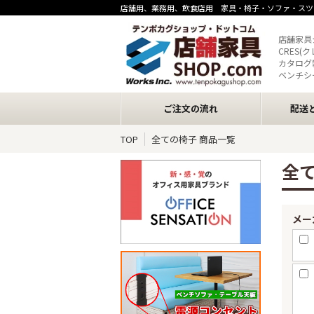
店舗用、業務用、飲食店用 家具・椅子・ソファ・スツ
店舗家具
CRES(
カタログ
ベンチシ
ご注文の流れ
配送
TOP
全ての椅子 商品一覧
全
メー