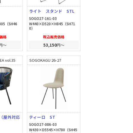
ライト スタンド STL
SOGO27-161-03
805（SH46
W440×D520×H845（SH71
0）
価格
税込販売価格
円～
53,150
円～
A vol.35
SOGOKAGU 26-27
（屋外対応
ティーロ ST
SOGO27-086-03
W430×D5545×H780（SH45