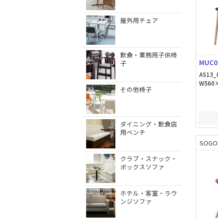
屋外用チェア
飲食・業務用子供椅
MUC0
子
AS13_
W560×
その他椅子
ダイニング・飲食店
用ベンチ
SOGO
クラブ・スナック・
ボックスソファ
ホテル・客室・ラウ
ンジソファ