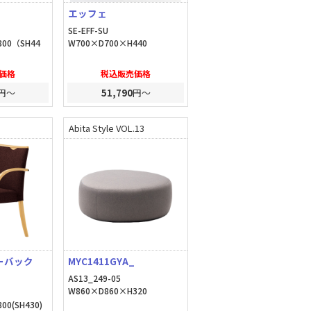
エッフェ
SE-EFF-SU
800（SH44
W700×D700×H440
価格
税込販売価格
円～
51,790
円～
Abita Style VOL.13
ローバック
MYC1411GYA_
AS13_249-05
W860×D860×H320
00(SH430)