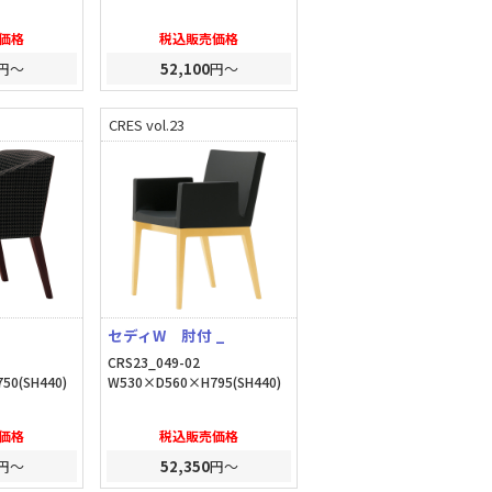
価格
税込販売価格
円～
52,100
円～
CRES vol.23
セディW 肘付 _
CRS23_049-02
50(SH440)
W530×D560×H795(SH440)
価格
税込販売価格
円～
52,350
円～