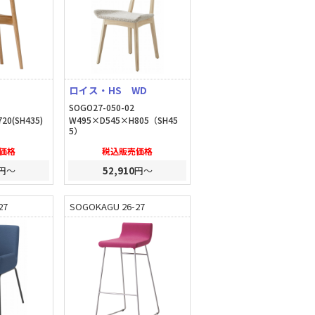
ロイス・HS WD
SOGO27-050-02
20(SH435)
W495×D545×H805（SH45
5）
価格
税込販売価格
円～
52,910
円～
27
SOGOKAGU 26-27