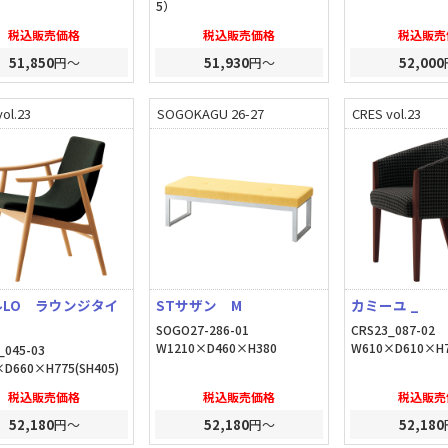
5）
税込販売価格
税込販売価格
税込販売
51,850
円～
51,930
円～
52,000
ol.23
SOGOKAGU 26-27
CRES vol.23
ルLO ラウンジタイ
STサザン M
カミーユ _
SOGO27-286-01
CRS23_087-02
W1210×D460×H380
W610×D610×H7
_045-03
D660×H775(SH405)
税込販売価格
税込販売価格
税込販売
52,180
円～
52,180
円～
52,180