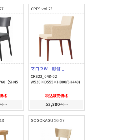
27
CRES vol.23
マロウW 肘付 _
CRS23_048-02
760（SH45
W530×D555×H800(SH440)
価格
税込販売価格
円～
52,880
円～
.13
SOGOKAGU 26-27