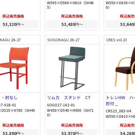
W505×D560×H810（SH46
W550×D630×H
5）
0）
税込販売価格
税込販売価格
税込販売
53,320
円～
53,480
円～
53,640
KAGU 26-27
SOGOKAGU 26-27
CRES vol.23
イ・肘なし
リムカ スタンド CT
トレンHW 
肘付 _
7-028-01
SOGO27-162-01
×D525×H785（SH45
W430×D540×H900（SH71
CRS23_083-04
0）
W550×D615×H8
税込販売価格
税込販売価格
税込販売
53,890
円～
53,970
円～
54,280