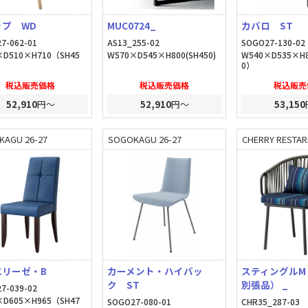
ップ WD
MUC0724_
カバロ ST
7-062-01
AS13_255-02
SOGO27-130-02
×D510×H710（SH45
W570×D545×H800(SH450)
W540×D535×H
0）
税込販売価格
税込販売価格
税込販売
52,910
円～
52,910
円～
53,150
KAGU 26-27
SOGOKAGU 26-27
CHERRY RESTARE
エリーゼ・B
カーメント・ハイバッ
スティングルM
ク ST
別張品） _
7-039-02
×D605×H965（SH47
SOGO27-080-01
CHR35_287-03