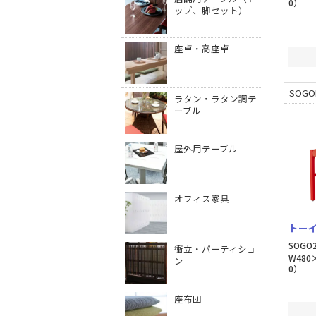
0）
ップ、脚セット）
座卓・高座卓
SOGO
ラタン・ラタン調テ
ーブル
屋外用テーブル
オフィス家具
トー
SOGO2
衝立・パーティショ
W480
ン
0）
座布団