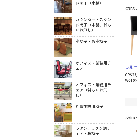
ド椅子（木製）
CRES v
カウンター・スタン
ド椅子（木製、背も
たれ無し）
座椅子・高座椅子
オフィス・業務用チ
ラルニ
ェア
CRS23
W610×
オフィス・業務用チ
ェア（背もたれ無
し）
介護施設用椅子
Abita 
ラタン、ラタン調チ
ェア・籐椅子