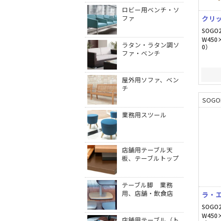
ロビー用ベンチ・ソ
ファ
クリ
SOGO2
W450
ラタン・ラタン調ソ
0）
ファ・ベンチ
屋外用ソファ、ベン
チ
SOGO
業務用スツール
店舗用テーブル天
板、テーブルトップ
テーブル脚 業務
用、店舗・飲食店
ラ・
SOGO2
W450
店舗用テーブル（ト