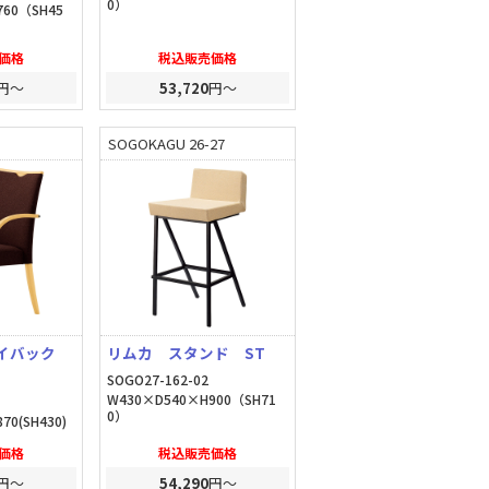
0）
760（SH45
価格
税込販売価格
円～
53,720
円～
SOGOKAGU 26-27
ハイバック
リムカ スタンド ST
SOGO27-162-02
W430×D540×H900（SH71
0）
70(SH430)
価格
税込販売価格
円～
54,290
円～