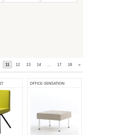
11
12
13
14
...
17
18
»
27
OFFICE-SENSATION