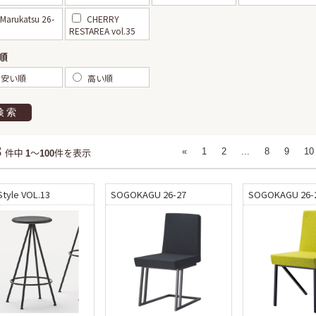
Marukatsu 26-
CHERRY
RESTAREA vol.35
順
安い順
高い順
検索
3
件中
～
件を表示
«
1
2
...
8
9
10
1
100
Style VOL.13
SOGOKAGU 26-27
SOGOKAGU 26-