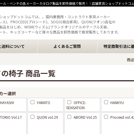
ール・ベンチの各メーカーカタログ製品を卸売価格で販売！｜店舗家具ショップドットコ
ショップドットコムでは、。国内業務用・コントラクト家具メーカー
クレス)、PROCEED(プロシード)、SOGO(相合家具)、QUON(クオン)各社の
製品をはじめ、WISM(ウィズム)ブランドオリジナルのテーブル天板、
ート、キッズコーナーなど様々な商品を卸売価格で格安販売しております。
と送料について
よくあるご質問
特定商取引法に
商
ての椅子 商品一覧
カー選択
HAYASHI
YAMATO
OFFICE-
HANKYU
SENSATION
TOKIO Vol.17
QUON vol.29
ABORD Vol.25
Proceed vol.4