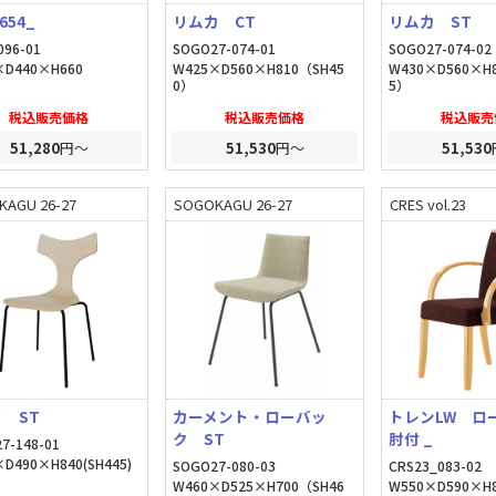
654_
リムカ CT
リムカ ST
096-01
SOGO27-074-01
SOGO27-074-02
×D440×H660
W425×D560×H810（SH45
W430×D560×H
0）
5）
税込販売価格
税込販売価格
税込販売
51,280
円～
51,530
円～
51,530
KAGU 26-27
SOGOKAGU 26-27
CRES vol.23
 ST
カーメント・ローバッ
トレンLW 
ク ST
肘付 _
7-148-01
D490×H840(SH445)
SOGO27-080-03
CRS23_083-02
W460×D525×H700（SH46
W550×D590×H8