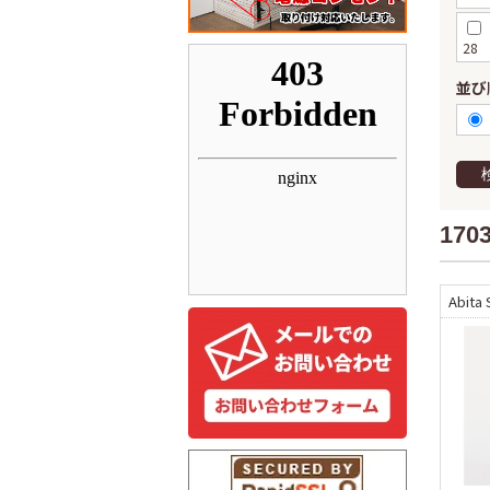
28
並び
170
Abita 