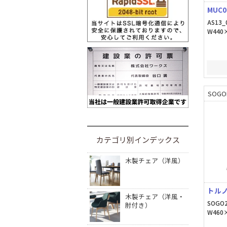
MUC0
AS13_
W440
SOGO
カテゴリ別インデックス
木製チェア（洋風）
トルノ
木製チェア（洋風・
SOGO2
肘付き）
W460×