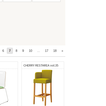
6
7
8
9
10
...
17
18
»
CHERRY RESTAREA vol.35