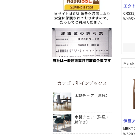
エクト
CRS23
W495×
Maruk
カテゴリ別インデックス
木製チェア（洋風）
木製チェア（洋風・
伊豆ア
肘付き）
MRKT2
W520×