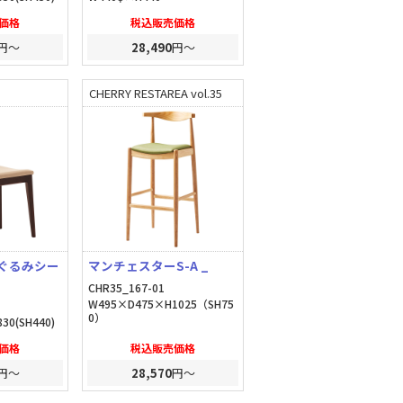
価格
税込販売価格
円～
28,490
円～
CHERRY RESTAREA vol.35
ぐるみシー
マンチェスターS-A _
CHR35_167-01
W495×D475×H1025（SH75
0）
30(SH440)
価格
税込販売価格
円～
28,570
円～