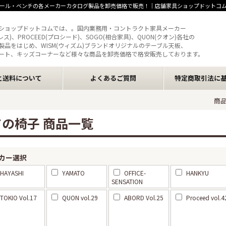
ール・ベンチの各メーカーカタログ製品を卸売価格で販売！｜店舗家具ショップドットコ
ショップドットコムでは、。国内業務用・コントラクト家具メーカー
クレス)、PROCEED(プロシード)、SOGO(相合家具)、QUON(クオン)各社の
製品をはじめ、WISM(ウィズム)ブランドオリジナルのテーブル天板、
ート、キッズコーナーなど様々な商品を卸売価格で格安販売しております。
と送料について
よくあるご質問
特定商取引法に
商
ての椅子 商品一覧
カー選択
HAYASHI
YAMATO
OFFICE-
HANKYU
SENSATION
TOKIO Vol.17
QUON vol.29
ABORD Vol.25
Proceed vol.4