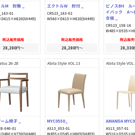
ルM 肘無 _
エクトルW 肘付 _
ピノスBH ル
イバック A～
_163-01
CRS23_163-02
合板 _
D615×H820(SH445)
W560×D615×H820(SH445)
CRS23_158-16
W485×D535×H8
税込販売価格
税込販売価格
税込販売
28,280
円～
28,280
円～
28,330
atsu 26-28
Abita Style VOL.13
Abita Style VOL
ーム椅子 _
MYC0550_
AMANDA MYC0
8-040-01
AS13_053-01
AS13_057-01
D480×H730(SH440)
W455×D545×H805(SH455)
W510×D535×H8