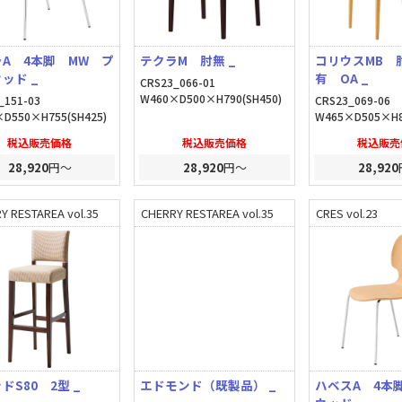
A 4本脚 MW プ
テクラM 肘無 _
コリウスMB 
ッド _
有 OA _
CRS23_066-01
W460×D500×H790(SH450)
_151-03
CRS23_069-06
D550×H755(SH425)
W465×D505×H8
税込販売価格
税込販売価格
税込販売
28,920
円～
28,920
円～
28,920
Y RESTAREA vol.35
CHERRY RESTAREA vol.35
CRES vol.23
ドS80 2型 _
エドモンド（既製品） _
ハベスA 4本