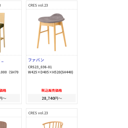
8
CRES vol.23
 _
ファバン
CRS23_036-01
1000（SH70
W425×D405×H520(SH440)
価格
税込販売価格
円～
28,740
円～
CRES vol.23