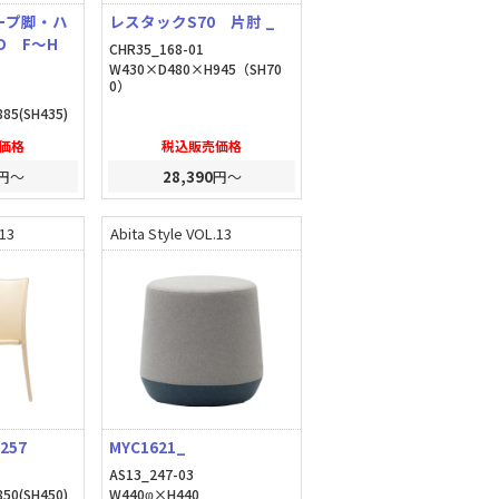
ープ脚・ハ
レスタックS70 片肘 _
D F～H
CHR35_168-01
W430×D480×H945（SH70
0）
85(SH435)
価格
税込販売価格
円～
28,390
円～
.13
Abita Style VOL.13
257
MYC1621_
AS13_247-03
50(SH450)
W440φ×H440