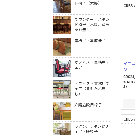
ド椅子（木製）
CRES v
カウンター・スタン
ド椅子（木製、背も
たれ無し）
座椅子・高座椅子
オフィス・業務用チ
マニ
ェア
り
CRS23
W480
オフィス・業務用チ
5）
ェア（背もたれ無
し）
介護施設用椅子
CRES v
ラタン、ラタン調チ
ェア・籐椅子