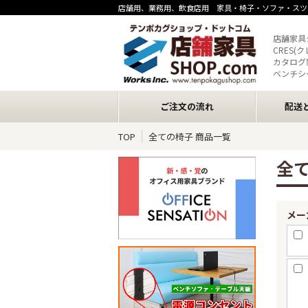
店舗用、業務用、飲食店用 家具・椅子・ソファ・スツ
店舗家具
CRES(
カタログ
ベンチシ
ご注文の流れ
配送
TOP
全ての椅子 商品一覧
全
メー