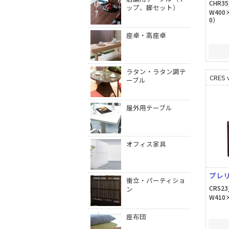
CHR35
ップ、脚セット）
W400
0）
座卓・高座卓
ラタン・ラタン調テ
CRES v
ーブル
屋外用テーブル
オフィス家具
プレリ
衝立・パーティショ
CRS23
ン
W410×
座布団