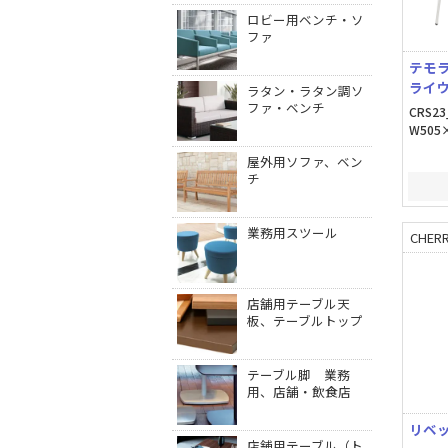
ロビー用ベンチ・ソ
ファ
テモラ
ライウ
ラタン・ラタン調ソ
ファ・ベンチ
CRS23
W505×
屋外用ソファ、ベン
チ
業務用スツール
CHERR
店舗用テーブル天
板、テーブルトップ
テーブル脚 業務
用、店舗・飲食店
リベッ
店舗用テーブル（ト