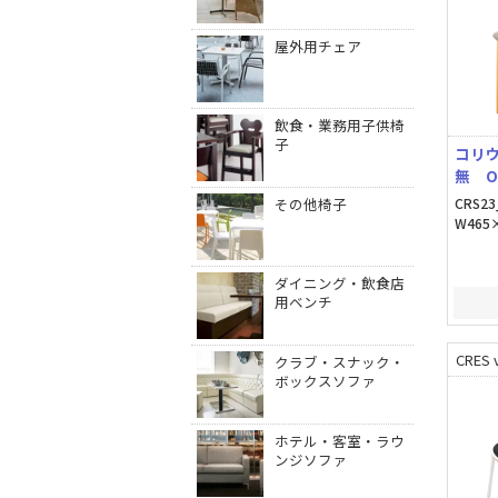
屋外用チェア
飲食・業務用子供椅
子
コリ
無 O
その他椅子
CRS23
W465×
ダイニング・飲食店
用ベンチ
CRES v
クラブ・スナック・
ボックスソファ
ホテル・客室・ラウ
ンジソファ