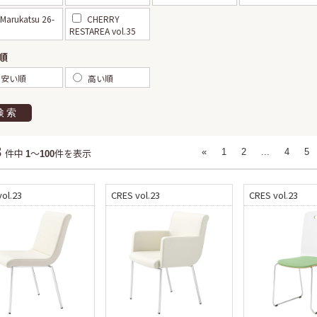
Marukatsu 26-
CHERRY
RESTAREA vol.35
順
安い順
高い順
検索
3
件中
～
件を表示
«
1
2
...
4
5
1
100
ol.23
CRES vol.23
CRES vol.23