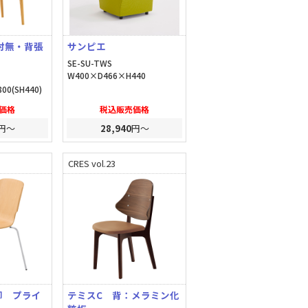
肘無・背張
サンピエ
SE-SU-TWS
W400×D466×H440
00(SH440)
価格
税込販売価格
円～
28,940
円～
CRES vol.23
脚 プライ
テミスC 背：メラミン化