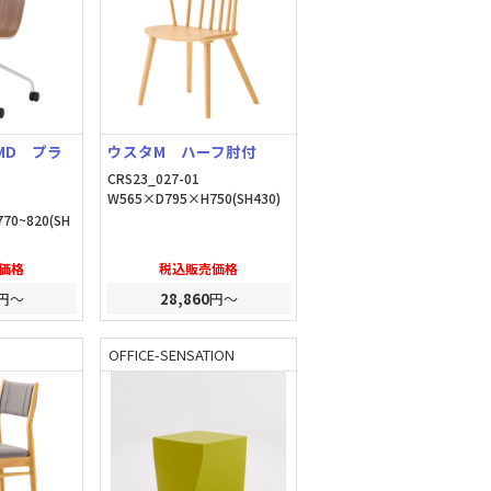
MD プラ
ウスタM ハーフ肘付
CRS23_027-01
W565×D795×H750(SH430)
70~820(SH
価格
税込販売価格
円～
28,860
円～
OFFICE-SENSATION