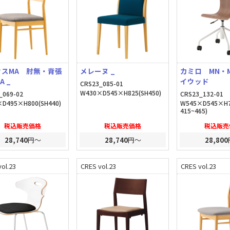
ウスMA 肘無・背張
メレーヌ _
カミロ MN・
A _
イウッド
CRS23_085-01
W430×D545×H825(SH450)
_069-02
CRS23_132-01
D495×H800(SH440)
W545×D545×H7
415~465)
税込販売価格
税込販売価格
税込販売
28,740
円～
28,740
円～
28,800
ol.23
CRES vol.23
CRES vol.23