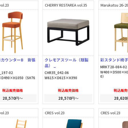
ol.23
CHERRY RESTAREA vol.35
Marukatsu 26-2
コカウンターB 背張
クレモアスツール（既製
彩スタンド椅子
品） _
MRKT28-084-02
W400×D500×H
_197-02
CHR35_042-06
0）
×D490×H1050（SH76
W615×D615×H390
税込販売価格
税込販売価格
税込販売
28,570
円～
28,570
円～
28,620
ol.23
CRES vol.23
CRES vol.23