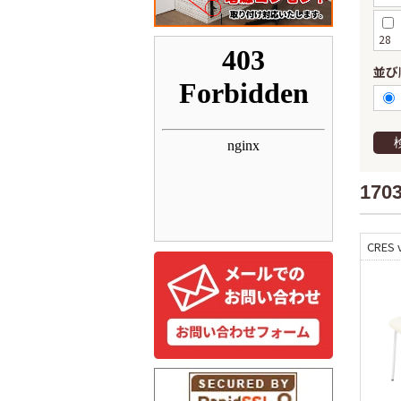
28
並び
170
CRES v