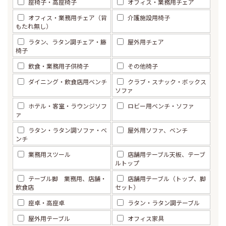
座椅子・高座椅子
オフィス・業務用チェア
オフィス・業務用チェア（背
介護施設用椅子
もたれ無し）
ラタン、ラタン調チェア・籐
屋外用チェア
椅子
飲食・業務用子供椅子
その他椅子
ダイニング・飲食店用ベンチ
クラブ・スナック・ボックス
ソファ
ホテル・客室・ラウンジソフ
ロビー用ベンチ・ソファ
ァ
ラタン・ラタン調ソファ・ベ
屋外用ソファ、ベンチ
ンチ
業務用スツール
店舗用テーブル天板、テーブ
ルトップ
テーブル脚 業務用、店舗・
店舗用テーブル（トップ、脚
飲食店
セット）
座卓・高座卓
ラタン・ラタン調テーブル
屋外用テーブル
オフィス家具