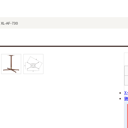
-AF-730
X