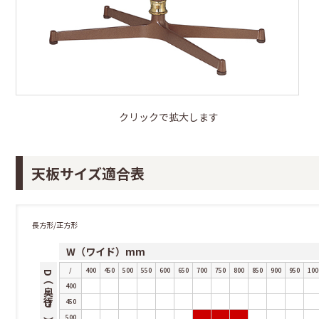
クリックで拡大します
天板サイズ適合表
長方形/正方形
W（ワイド）mm
/
400
450
500
550
600
650
700
750
800
850
900
950
100
D（奥行き）mm
400
450
500