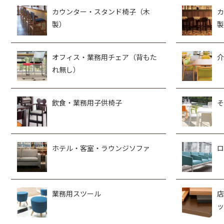
カウンター・スタンド椅子（木
カ
製）
製
オフィス・業務用チェア（背もた
介
れ無し）
飲食・業務用子供椅子
そ
ホテル・客室・ラウンジソファ
ロ
業務用スツール
店
ッ