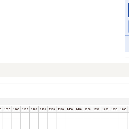
0
1050
1100
1150
1200
1250
1300
1350
1400
1450
1500
1550
1600
1650
1700