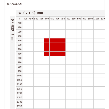
長方形/正方形
W（ワイド）mm
/
400
450
500
550
600
650
700
750
800
850
900
950
1000
1050
1100
1
D（奥行き）mm
400
450
500
550
600
650
700
750
800
850
900
950
1000
1050
1100
1150
1200
1250
1300
1350