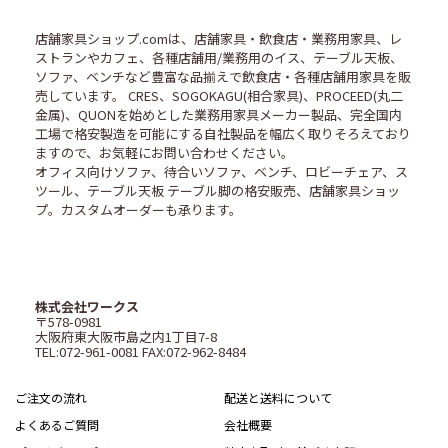
店舗家具ショップ.comは、店舗家具・飲食店・業務用家具、レ
ストランやカフェ、各種店舗用/業務用のイス、テーブル天板、
ソファ、ベンチなど豊富な品揃えで飲食店・各種店舗用家具を販
売しています。 CRES、SOGOKAGU(相合家具)、PROCEED(丸二
金属)、QUONを始めとした業務用家具メーカー製品、完全国内
工場で格安製造を可能にする自社製品を幅広く取りそろえており
ますので、お気軽にお問い合わせください。
オフィス向けソファ、待合いソファ、ベンチ、ロビーチェア、ス
ツール、テーブル天板 テーブル脚の格安販売、店舗家具ショッ
プ。カスタムオーダーも承ります。
株式会社ワークス
〒578-0981
大阪府東大阪市島之内1丁目7-8
TEL:072-961-0081 FAX:072-962-8484
ご注文の流れ
配送と送料について
よくあるご質問
会社概要