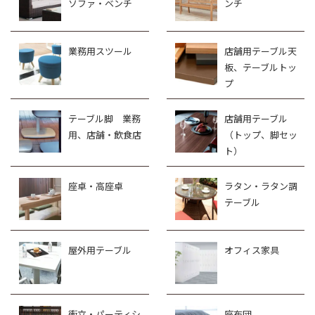
ソファ・ベンチ
ンチ
業務用スツール
店舗用テーブル天
板、テーブルトッ
プ
テーブル脚 業務
店舗用テーブル
用、店舗・飲食店
（トップ、脚セッ
ト）
座卓・高座卓
ラタン・ラタン調
テーブル
屋外用テーブル
オフィス家具
衝立・パーティシ
座布団