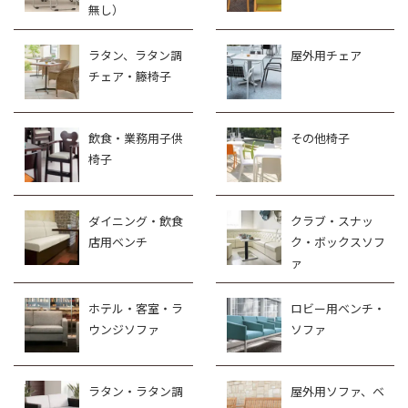
無し）
ラタン、ラタン調
屋外用チェア
チェア・籐椅子
飲食・業務用子供
その他椅子
椅子
ダイニング・飲食
クラブ・スナッ
店用ベンチ
ク・ボックスソフ
ァ
ホテル・客室・ラ
ロビー用ベンチ・
ウンジソファ
ソファ
ラタン・ラタン調
屋外用ソファ、ベ