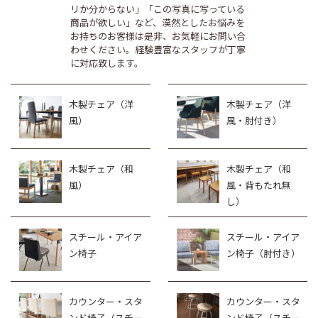
リか分からない」「この写真に写っている
商品が欲しい」など、漠然としたお悩みを
お持ちのお客様は是非、お気軽にお問い合
わせください。経験豊富なスタッフが丁寧
に対応致します。
木製チェア（洋
木製チェア（洋
風）
風・肘付き）
木製チェア（和
木製チェア（和
風）
風・背もたれ無
し）
スチール・アイア
スチール・アイア
ン椅子
ン椅子（肘付き）
カウンター・スタ
カウンター・スタ
ンド椅子（スチー
ンド椅子（スチー