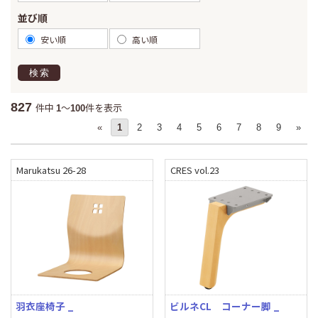
並び順
安い順
高い順
検索
827
件中
～
件を表示
1
100
«
1
2
3
4
5
6
7
8
9
»
Marukatsu 26-28
CRES vol.23
羽衣座椅子 _
ビルネCL コーナー脚 _