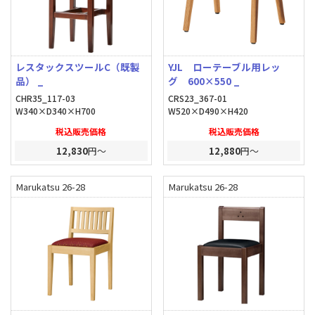
レスタックスツールC（既製
YJL ローテーブル用レッ
品） _
グ 600×550 _
CHR35_117-03
CRS23_367-01
W340×D340×H700
W520×D490×H420
税込販売価格
税込販売価格
12,830
円～
12,880
円～
Marukatsu 26-28
Marukatsu 26-28