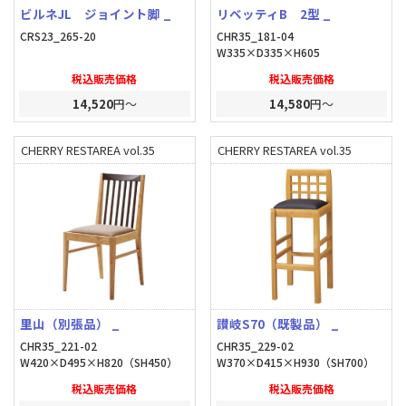
ビルネJL ジョイント脚 _
リベッティB 2型 _
CRS23_265-20
CHR35_181-04
W335×D335×H605
税込販売価格
税込販売価格
14,520
円～
14,580
円～
CHERRY RESTAREA vol.35
CHERRY RESTAREA vol.35
里山（別張品） _
讃岐S70（既製品） _
CHR35_221-02
CHR35_229-02
W420×D495×H820（SH450）
W370×D415×H930（SH700）
税込販売価格
税込販売価格