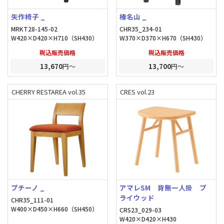
矢作椅子 _
榛名山 _
MRKT28-145-02
CHR35_234-01
W420×D420×H710（SH430）
W370×D370×H670（SH430）
税込販売価格
税込販売価格
13,670
円～
13,700
円～
CHERRY RESTAREA vol.35
CRES vol.23
プチーノ _
アマレSM 背無一人掛 プ
ライウッド
CHR35_111-01
W400×D450×H660（SH450）
CRS23_029-03
W420×D420×H430