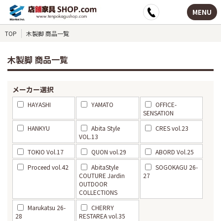
MENU
TOP
木製脚 商品一覧
木製脚 商品一覧
メーカー選択
HAYASHI
YAMATO
OFFICE-
SENSATION
HANKYU
Abita Style
CRES vol.23
VOL.13
TOKIO Vol.17
QUON vol.29
ABORD Vol.25
Proceed vol.42
AbitaStyle
SOGOKAGU 26-
COUTURE Jardin
27
OUTDOOR
COLLECTIONS
Marukatsu 26-
CHERRY
28
RESTAREA vol.35