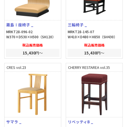
霧島Ⅰ座椅子 _
三輪椅子 _
MRKT28-096-02
MRKT28-145-07
W370×D530×H500（SH120）
W410×D480×H850（SH430）
税込販売価格
税込販売価格
15,430
円～
15,430
円～
CRES vol.23
CHERRY RESTAREA vol.35
サマラ _
リベッティB _