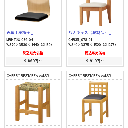
天草Ⅰ座椅子 _
ハナキッズ（既製品） _
MRKT28-096-04
CHR35_078-01
W370×D530×H440（SH60）
W340×D375×H520（SH275）
税込販売価格
税込販売価格
9,860
円～
9,910
円～
CHERRY RESTAREA vol.35
CHERRY RESTAREA vol.35