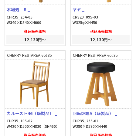
木場処 B _
ヤヤ _
CHR35_234-05
CRS23_095-03
W340×D340×H600
W325φ×H450
税込販売価格
税込販売価格
12,130
円～
12,130
円～
CHERRY RESTAREA vol.35
CHERRY RESTAREA vol.35
カルースト46（既製品） _
回転炉端A（既製品） _
CHR35_105-02
CHR35_235-01
W420×D500×H830（SH460）
W380×D380×H440
税込販売価格
税込販売価格