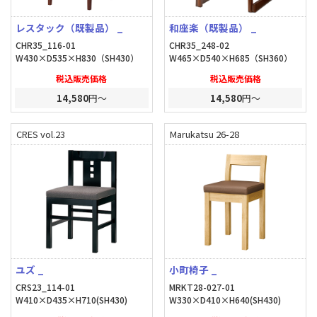
レスタック（既製品） _
和座楽（既製品） _
CHR35_116-01
CHR35_248-02
W430×D535×H830（SH430）
W465×D540×H685（SH360）
税込販売価格
税込販売価格
14,580
円～
14,580
円～
CRES vol.23
Marukatsu 26-28
ユズ _
小町椅子 _
CRS23_114-01
MRKT28-027-01
W410×D435×H710(SH430)
W330×D410×H640(SH430)