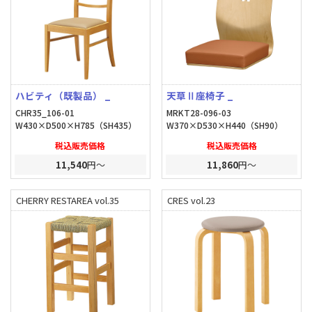
ハビティ（既製品） _
天草Ⅱ座椅子 _
CHR35_106-01
MRKT28-096-03
W430×D500×H785（SH435）
W370×D530×H440（SH90）
税込販売価格
税込販売価格
11,540
円～
11,860
円～
CHERRY RESTAREA vol.35
CRES vol.23