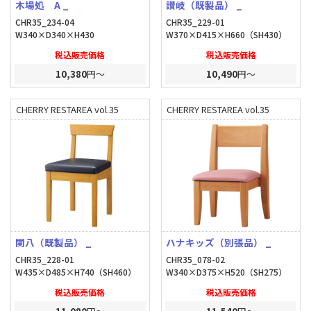
木場処 A _
讃岐（既製品） _
CHR35_234-04
CHR35_229-01
W340×D340×H430
W370×D415×H660（SH430）
税込販売価格
税込販売価格
10,380
円～
10,490
円～
CHERRY RESTAREA vol.35
CHERRY RESTAREA vol.35
関八（既製品） _
ハナキッズ（別張品） _
CHR35_228-01
CHR35_078-02
W435×D485×H740（SH460）
W340×D375×H520（SH275）
税込販売価格
税込販売価格