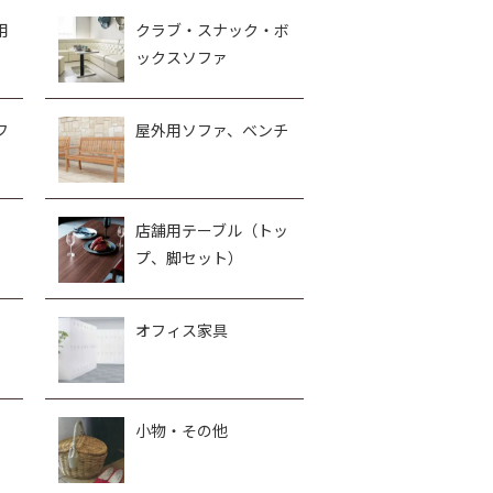
用
クラブ・スナック・ボ
ックスソファ
フ
屋外用ソファ、ベンチ
、
店舗用テーブル（トッ
プ、脚セット）
オフィス家具
小物・その他