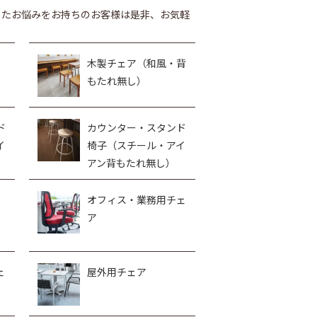
したお悩みをお持ちのお客様は是非、お気軽
木製チェア（和風・背
もたれ無し）
ド
カウンター・スタンド
イ
椅子（スチール・アイ
アン背もたれ無し）
オフィス・業務用チェ
ア
ェ
屋外用チェア