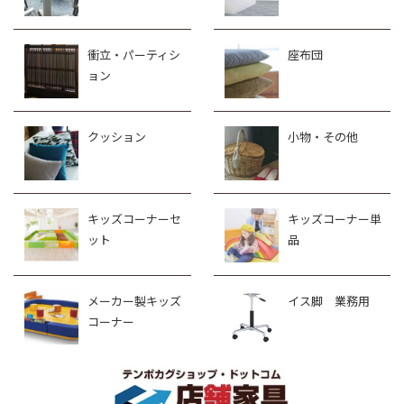
衝立・パーティシ
座布団
ョン
クッション
小物・その他
キッズコーナーセ
キッズコーナー単
ット
品
メーカー製キッズ
イス脚 業務用
コーナー