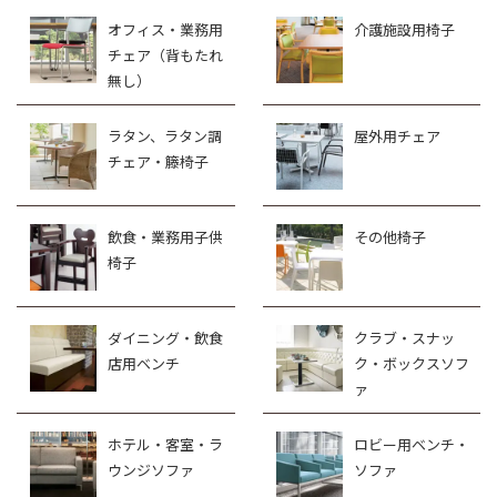
オフィス・業務用
介護施設用椅子
チェア（背もたれ
無し）
ラタン、ラタン調
屋外用チェア
チェア・籐椅子
飲食・業務用子供
その他椅子
椅子
ダイニング・飲食
クラブ・スナッ
店用ベンチ
ク・ボックスソフ
ァ
ホテル・客室・ラ
ロビー用ベンチ・
ウンジソファ
ソファ