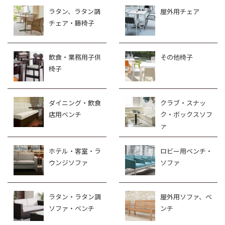
ラタン、ラタン調
屋外用チェア
チェア・籐椅子
飲食・業務用子供
その他椅子
椅子
ダイニング・飲食
クラブ・スナッ
店用ベンチ
ク・ボックスソフ
ァ
ホテル・客室・ラ
ロビー用ベンチ・
ウンジソファ
ソファ
ラタン・ラタン調
屋外用ソファ、ベ
ソファ・ベンチ
ンチ