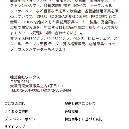
ストランやカフェ、各種店舗用/業務用のイス、テーブル天板、
ソファ、ベンチなど豊富な品揃えで飲食店・各種店舗用家具を販
売しています。 CRES、SOGOKAGU(相合家具)、PROCEED(丸二
金属)、QUONを始めとした業務用家具メーカー製品、完全国内
工場で格安製造を可能にする自社製品を幅広く取りそろえており
ますので、お気軽にお問い合わせください。
オフィス向けソファ、待合いソファ、ベンチ、ロビーチェア、ス
ツール、テーブル天板 テーブル脚の格安販売、店舗家具ショッ
プ。カスタムオーダーも承ります。
株式会社ワークス
〒578-0981
大阪府東大阪市島之内1丁目7-8
TEL:072-961-0081 FAX:072-962-8484
ご注文の流れ
配送と送料について
よくあるご質問
会社概要
プライバシーポリシー
特定商取引に基づく表記
サイトマップ