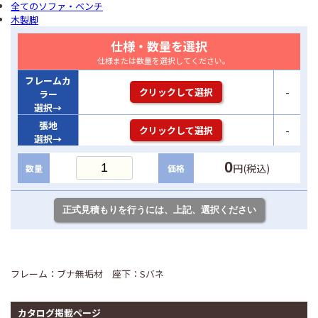
全てのソファ・ベンチ
木製脚
仕様・数量を選択
仕様または数量を選択してください。
フレームカ
-
クリックして選択
ラー
選択→
張地
-
クリックして選択
選択→
0
円(税込)
数量
価格
フレーム：ブナ無垢材 座下：Sバネ
カタログ掲載ページ