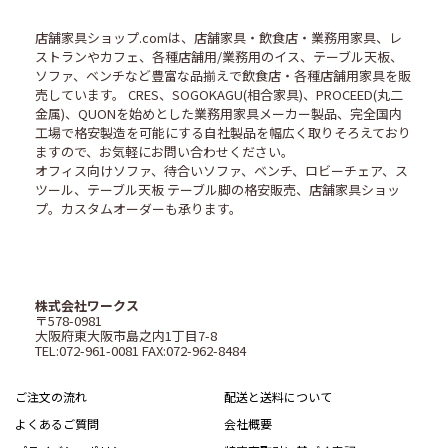
店舗家具ショップ.comは、店舗家具・飲食店・業務用家具、レ
ストランやカフェ、各種店舗用/業務用のイス、テーブル天板、
ソファ、ベンチなど豊富な品揃えで飲食店・各種店舗用家具を販
売しています。 CRES、SOGOKAGU(相合家具)、PROCEED(丸二
金属)、QUONを始めとした業務用家具メーカー製品、完全国内
工場で格安製造を可能にする自社製品を幅広く取りそろえており
ますので、お気軽にお問い合わせください。
オフィス向けソファ、待合いソファ、ベンチ、ロビーチェア、ス
ツール、テーブル天板 テーブル脚の格安販売、店舗家具ショッ
プ。カスタムオーダーも承ります。
株式会社ワークス
〒578-0981
大阪府東大阪市島之内1丁目7-8
TEL:072-961-0081 FAX:072-962-8484
ご注文の流れ
配送と送料について
よくあるご質問
会社概要