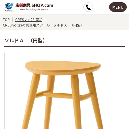
MENU
TOP
CRES vol.23 商品
CRES vol.23の業務用スツール ソルド A （円型）
ソルド A （円型）