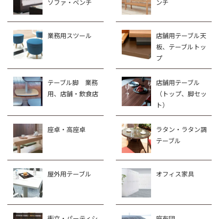
ソファ・ベンチ
ンチ
業務用スツール
店舗用テーブル天
板、テーブルトッ
プ
テーブル脚 業務
店舗用テーブル
用、店舗・飲食店
（トップ、脚セッ
ト）
座卓・高座卓
ラタン・ラタン調
テーブル
屋外用テーブル
オフィス家具
衝立・パーティシ
座布団