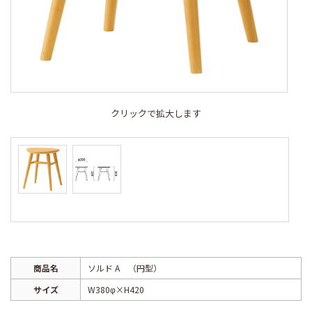
クリックで拡大します
商品名
ソルド A （円型）
サイズ
W380φ×H420