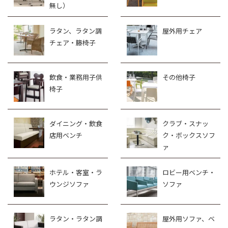
無し）
ラタン、ラタン調
屋外用チェア
チェア・籐椅子
飲食・業務用子供
その他椅子
椅子
ダイニング・飲食
クラブ・スナッ
店用ベンチ
ク・ボックスソフ
ァ
ホテル・客室・ラ
ロビー用ベンチ・
ウンジソファ
ソファ
ラタン・ラタン調
屋外用ソファ、ベ