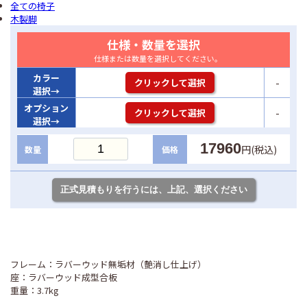
全ての椅子
木製脚
仕様・数量を選択
仕様または数量を選択してください。
カラー
-
クリックして選択
選択→
オプション
-
クリックして選択
選択→
17960
円(税込)
数量
価格
フレーム：ラバーウッド無垢材（艶消し仕上げ）
座：ラバーウッド成型合板
重量：3.7kg