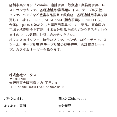
店舗家具ショップ.comは、店舗家具・飲食店・業務用家具、レ
ストランやカフェ、各種店舗用/業務用のイス、テーブル天板、
ソファ、ベンチなど豊富な品揃えで飲食店・各種店舗用家具を販
売しています。 CRES、SOGOKAGU(相合家具)、PROCEED(丸二
金属)、QUONを始めとした業務用家具メーカー製品、完全国内
工場で格安製造を可能にする自社製品を幅広く取りそろえており
ますので、お気軽にお問い合わせください。
オフィス向けソファ、待合いソファ、ベンチ、ロビーチェア、ス
ツール、テーブル天板 テーブル脚の格安販売、店舗家具ショッ
プ。カスタムオーダーも承ります。
株式会社ワークス
〒578-0981
大阪府東大阪市島之内1丁目7-8
TEL:072-961-0081 FAX:072-962-8484
ご注文の流れ
配送と送料について
よくあるご質問
会社概要
プライバシーポリシー
特定商取引に基づく表記