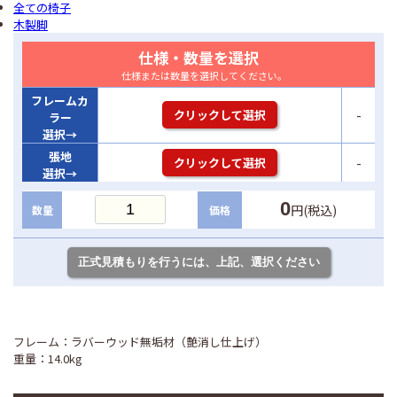
全ての椅子
木製脚
仕様・数量を選択
仕様または数量を選択してください。
フレームカ
-
クリックして選択
ラー
選択→
張地
-
クリックして選択
選択→
0
円(税込)
数量
価格
フレーム：ラバーウッド無垢材（艶消し仕上げ）
重量：14.0kg