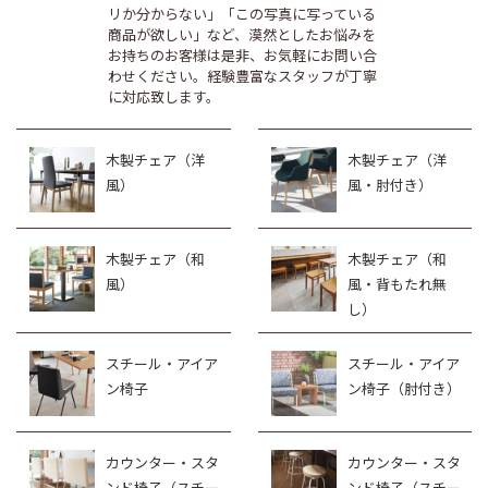
リか分からない」「この写真に写っている
商品が欲しい」など、漠然としたお悩みを
お持ちのお客様は是非、お気軽にお問い合
わせください。経験豊富なスタッフが丁寧
に対応致します。
木製チェア（洋
木製チェア（洋
風）
風・肘付き）
木製チェア（和
木製チェア（和
風）
風・背もたれ無
し）
スチール・アイア
スチール・アイア
ン椅子
ン椅子（肘付き）
カウンター・スタ
カウンター・スタ
ンド椅子（スチー
ンド椅子（スチー