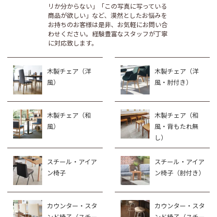
リか分からない」「この写真に写っている
商品が欲しい」など、漠然としたお悩みを
お持ちのお客様は是非、お気軽にお問い合
わせください。経験豊富なスタッフが丁寧
に対応致します。
木製チェア（洋
木製チェア（洋
風）
風・肘付き）
木製チェア（和
木製チェア（和
風）
風・背もたれ無
し）
スチール・アイア
スチール・アイア
ン椅子
ン椅子（肘付き）
カウンター・スタ
カウンター・スタ
ンド椅子（スチー
ンド椅子（スチー