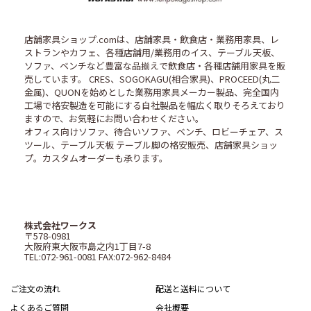
店舗家具ショップ.comは、店舗家具・飲食店・業務用家具、レ
ストランやカフェ、各種店舗用/業務用のイス、テーブル天板、
ソファ、ベンチなど豊富な品揃えで飲食店・各種店舗用家具を販
売しています。 CRES、SOGOKAGU(相合家具)、PROCEED(丸二
金属)、QUONを始めとした業務用家具メーカー製品、完全国内
工場で格安製造を可能にする自社製品を幅広く取りそろえており
ますので、お気軽にお問い合わせください。
オフィス向けソファ、待合いソファ、ベンチ、ロビーチェア、ス
ツール、テーブル天板 テーブル脚の格安販売、店舗家具ショッ
プ。カスタムオーダーも承ります。
株式会社ワークス
〒578-0981
大阪府東大阪市島之内1丁目7-8
TEL:072-961-0081 FAX:072-962-8484
ご注文の流れ
配送と送料について
よくあるご質問
会社概要