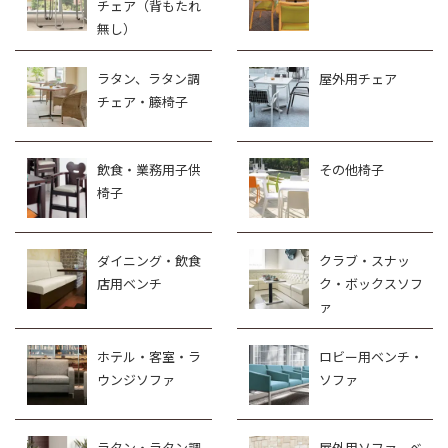
チェア（背もたれ
無し）
ラタン、ラタン調
屋外用チェア
チェア・籐椅子
飲食・業務用子供
その他椅子
椅子
ダイニング・飲食
クラブ・スナッ
店用ベンチ
ク・ボックスソフ
ァ
ホテル・客室・ラ
ロビー用ベンチ・
ウンジソファ
ソファ
ラタン・ラタン調
屋外用ソファ、ベ