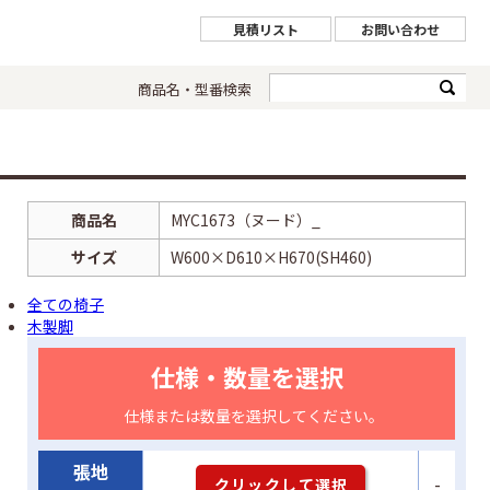
見積リスト
お問い合わせ
商品名・型番検索
商品名
MYC1673（ヌード）_
サイズ
W600×D610×H670(SH460)
全ての椅子
木製脚
仕様・数量を選択
仕様または数量を選択してください。
張地
-
クリックして選択