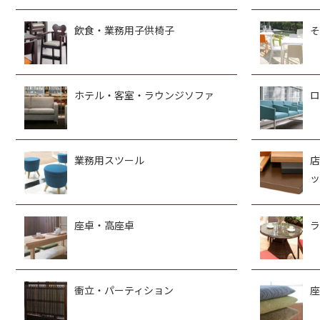
飲食・業務用子供椅子
そ
ホテル・客室・ラウンジソファ
ロ
業務用スツール
店
ッ
座卓・高座卓
ラ
衝立・パーティション
座