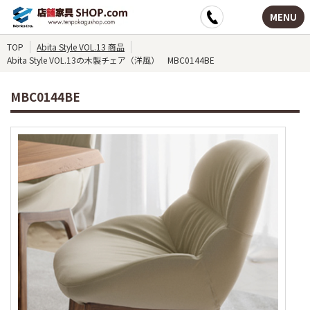
MENU
TOP
Abita Style VOL.13 商品
Abita Style VOL.13の木製チェア（洋風） MBC0144BE
MBC0144BE