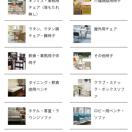
オフィス・業務用
介護施設用椅子
チェア（背もたれ
無し）
ラタン、ラタン調
屋外用チェア
チェア・籐椅子
飲食・業務用子供
その他椅子
椅子
ダイニング・飲食
クラブ・スナッ
店用ベンチ
ク・ボックスソフ
ァ
ホテル・客室・ラ
ロビー用ベンチ・
ウンジソファ
ソファ