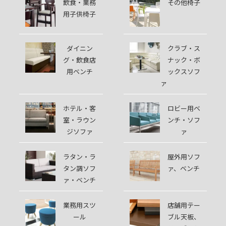
飲食・業務
その他椅子
用子供椅子
ダイニン
クラブ・ス
グ・飲食店
ナック・ボ
用ベンチ
ックスソフ
ァ
ホテル・客
ロビー用ベ
室・ラウン
ンチ・ソフ
ジソファ
ァ
ラタン・ラ
屋外用ソフ
タン調ソフ
ァ、ベンチ
ァ・ベンチ
業務用スツ
店舗用テー
ール
ブル天板、