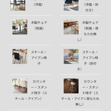
（洋風）
（洋風・肘
付き）
木製チェア
木製チェア
（和風）
（和風・背
もたれ無
し）
スチール・
スチール・
アイアン椅
アイアン椅
子
子（肘付
き）
カウンタ
カウンタ
ー・スタン
ー・スタン
ド椅子（ス
ド椅子（ス
チール・アイアン）
チール・アイアン背もたれ
無し）