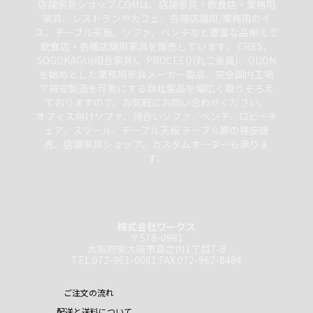
店舗家具ショップ.COMは、店舗家具・飲食店・業務用
家具、レストランやカフェ、各種店舗用/業務用のイ
ス、テーブル天板、ソファ、ベンチなど豊富な品揃えで
飲食店・各種店舗用家具を販売しています。 CRES、
SOGOKAGU(相合家具)、PROCEED(丸二金属)、QUON
を始めとした業務用家具メーカー製品、完全国内工場
で格安製造を可能にする自社製品を幅広く取りそろえ
ておりますので、お気軽にお問い合わせください。
オフィス向けソファ、待合いソファ、ベンチ、ロビーチ
ェア、スツール、テーブル天板 テーブル脚の格安販
売、店舗家具ショップ。カスタムオーダーも承りま
す。
株式会社ワークス
〒578-0981
大阪府東大阪市島之内1丁目7-8
TEL:072-961-0081 FAX:072-962-8484
ご注文の流れ
配送と送料について