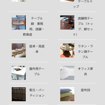
テーブルト
ップ
テーブル
店舗用テー
脚 業務
ブル（トッ
用、店舗・
プ、脚セッ
飲食店
ト）
座卓・高座
ラタン・ラ
卓
タン調テー
ブル
屋外用テー
オフィス家
ブル
具
衝立・パー
座布団
ティション