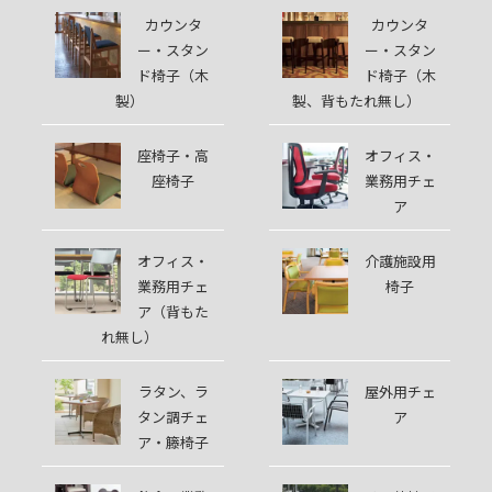
カウンタ
カウンタ
ー・スタン
ー・スタン
ド椅子（木
ド椅子（木
製）
製、背もたれ無し）
座椅子・高
オフィス・
座椅子
業務用チェ
ア
オフィス・
介護施設用
業務用チェ
椅子
ア（背もた
れ無し）
ラタン、ラ
屋外用チェ
タン調チェ
ア
ア・籐椅子