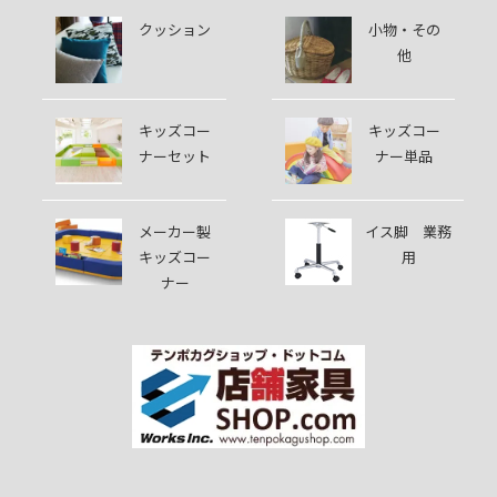
クッション
小物・その
他
キッズコー
キッズコー
ナーセット
ナー単品
メーカー製
イス脚 業務
キッズコー
用
ナー