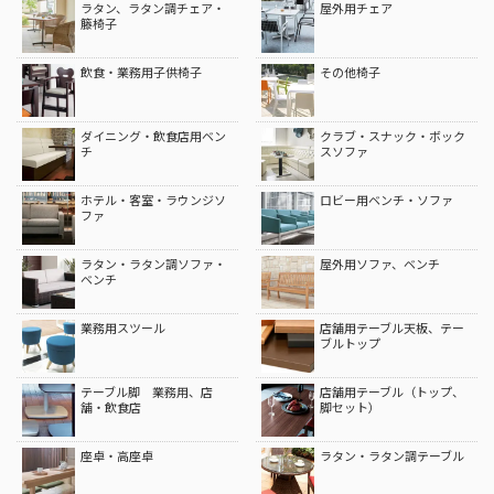
ラタン、ラタン調チェア・
屋外用チェア
籐椅子
飲食・業務用子供椅子
その他椅子
ダイニング・飲食店用ベン
クラブ・スナック・ボック
チ
スソファ
ホテル・客室・ラウンジソ
ロビー用ベンチ・ソファ
ファ
ラタン・ラタン調ソファ・
屋外用ソファ、ベンチ
ベンチ
業務用スツール
店舗用テーブル天板、テー
ブルトップ
テーブル脚 業務用、店
店舗用テーブル（トップ、
舗・飲食店
脚セット）
座卓・高座卓
ラタン・ラタン調テーブル