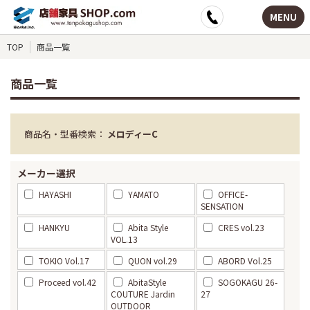
MENU
TOP
商品一覧
商品一覧
商品名・型番検索：
メロディーC
メーカー選択
HAYASHI
YAMATO
OFFICE-
SENSATION
HANKYU
Abita Style
CRES vol.23
VOL.13
TOKIO Vol.17
QUON vol.29
ABORD Vol.25
Proceed vol.42
AbitaStyle
SOGOKAGU 26-
COUTURE Jardin
27
OUTDOOR