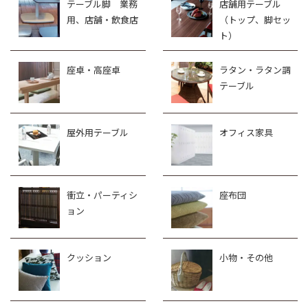
テーブル脚 業務
店舗用テーブル
用、店舗・飲食店
（トップ、脚セッ
ト）
座卓・高座卓
ラタン・ラタン調
テーブル
屋外用テーブル
オフィス家具
衝立・パーティシ
座布団
ョン
クッション
小物・その他