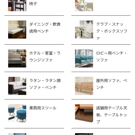
椅子
ダイニング・飲食
クラブ・スナッ
店用ベンチ
ク・ボックスソフ
ァ
ホテル・客室・ラ
ロビー用ベンチ・
ウンジソファ
ソファ
ラタン・ラタン調
屋外用ソファ、ベ
ソファ・ベンチ
ンチ
業務用スツール
店舗用テーブル天
板、テーブルトッ
プ