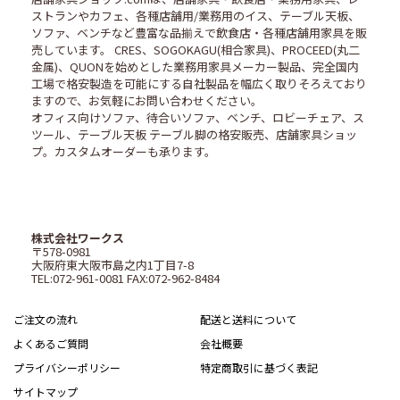
ストランやカフェ、各種店舗用/業務用のイス、テーブル天板、
ソファ、ベンチなど豊富な品揃えで飲食店・各種店舗用家具を販
売しています。 CRES、SOGOKAGU(相合家具)、PROCEED(丸二
金属)、QUONを始めとした業務用家具メーカー製品、完全国内
工場で格安製造を可能にする自社製品を幅広く取りそろえており
ますので、お気軽にお問い合わせください。
オフィス向けソファ、待合いソファ、ベンチ、ロビーチェア、ス
ツール、テーブル天板 テーブル脚の格安販売、店舗家具ショッ
プ。カスタムオーダーも承ります。
株式会社ワークス
〒578-0981
大阪府東大阪市島之内1丁目7-8
TEL:072-961-0081 FAX:072-962-8484
ご注文の流れ
配送と送料について
よくあるご質問
会社概要
プライバシーポリシー
特定商取引に基づく表記
サイトマップ