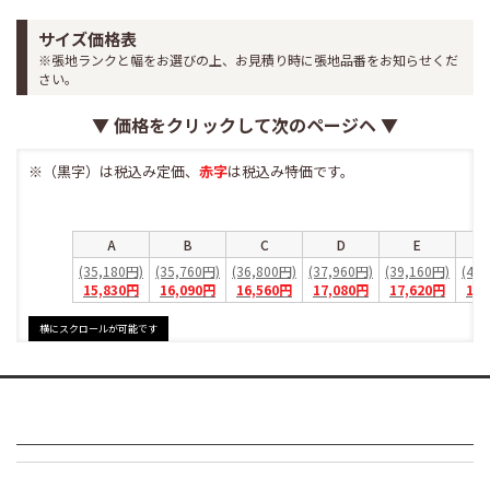
サイズ価格表
※張地ランクと幅をお選びの上、お見積り時に張地品番をお知らせくだ
さい。
▼ 価格をクリックして次のページヘ ▼
※（黒字）は税込み定価、
赤字
は税込み特価です。
A
B
C
D
E
(35,180円)
(35,760円)
(36,800円)
(37,960円)
(39,160円)
(40
15,830円
16,090円
16,560円
17,080円
17,620円
18,