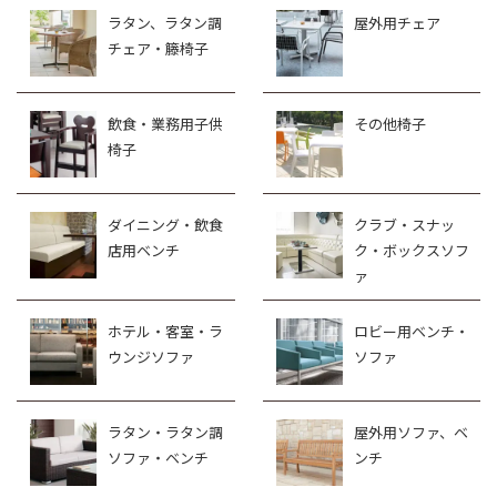
ラタン、ラタン調
屋外用チェア
チェア・籐椅子
飲食・業務用子供
その他椅子
椅子
ダイニング・飲食
クラブ・スナッ
店用ベンチ
ク・ボックスソフ
ァ
ホテル・客室・ラ
ロビー用ベンチ・
ウンジソファ
ソファ
ラタン・ラタン調
屋外用ソファ、ベ
ソファ・ベンチ
ンチ