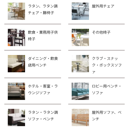
ラタン、ラタン調
屋外用チェア
チェア・籐椅子
飲食・業務用子供
その他椅子
椅子
ダイニング・飲食
クラブ・スナッ
店用ベンチ
ク・ボックスソフ
ァ
ホテル・客室・ラ
ロビー用ベンチ・
ウンジソファ
ソファ
ラタン・ラタン調
屋外用ソファ、ベ
ソファ・ベンチ
ンチ