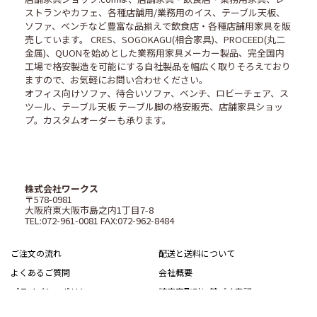
ストランやカフェ、各種店舗用/業務用のイス、テーブル天板、
ソファ、ベンチなど豊富な品揃えで飲食店・各種店舗用家具を販
売しています。 CRES、SOGOKAGU(相合家具)、PROCEED(丸二
金属)、QUONを始めとした業務用家具メーカー製品、完全国内
工場で格安製造を可能にする自社製品を幅広く取りそろえており
ますので、お気軽にお問い合わせください。
オフィス向けソファ、待合いソファ、ベンチ、ロビーチェア、ス
ツール、テーブル天板 テーブル脚の格安販売、店舗家具ショッ
プ。カスタムオーダーも承ります。
株式会社ワークス
〒578-0981
大阪府東大阪市島之内1丁目7-8
TEL:072-961-0081 FAX:072-962-8484
ご注文の流れ
配送と送料について
よくあるご質問
会社概要
プライバシーポリシー
特定商取引に基づく表記
サイトマップ