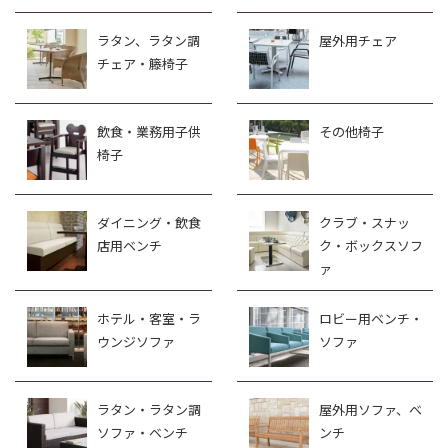
ラタン、ラタン調
屋外用チェア
チェア・籐椅子
飲食・業務用子供
その他椅子
椅子
ダイニング・飲食
クラブ・スナッ
店用ベンチ
ク・ボックスソフ
ァ
ホテル・客室・ラ
ロビー用ベンチ・
ウンジソファ
ソファ
ラタン・ラタン調
屋外用ソファ、ベ
ソファ・ベンチ
ンチ