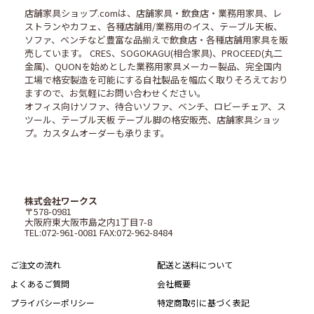
店舗家具ショップ.comは、店舗家具・飲食店・業務用家具、レ
ストランやカフェ、各種店舗用/業務用のイス、テーブル天板、
ソファ、ベンチなど豊富な品揃えで飲食店・各種店舗用家具を販
売しています。 CRES、SOGOKAGU(相合家具)、PROCEED(丸二
金属)、QUONを始めとした業務用家具メーカー製品、完全国内
工場で格安製造を可能にする自社製品を幅広く取りそろえており
ますので、お気軽にお問い合わせください。
オフィス向けソファ、待合いソファ、ベンチ、ロビーチェア、ス
ツール、テーブル天板 テーブル脚の格安販売、店舗家具ショッ
プ。カスタムオーダーも承ります。
株式会社ワークス
〒578-0981
大阪府東大阪市島之内1丁目7-8
TEL:072-961-0081 FAX:072-962-8484
ご注文の流れ
配送と送料について
よくあるご質問
会社概要
プライバシーポリシー
特定商取引に基づく表記